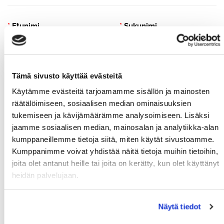
*
Etunimi
*
Sukunimi
*
Sähköposti
Tämä sivusto käyttää evästeitä
Käytämme evästeitä tarjoamamme sisällön ja mainosten
*
Puhelin
räätälöimiseen, sosiaalisen median ominaisuuksien
tukemiseen ja kävijämäärämme analysoimiseen. Lisäksi
jaamme sosiaalisen median, mainosalan ja analytiikka-alan
kumppaneillemme tietoja siitä, miten käytät sivustoamme.
VIESTI:
*
Kumppanimme voivat yhdistää näitä tietoja muihin tietoihin,
joita olet antanut heille tai joita on kerätty, kun olet käyttänyt
heidän palvelujaan.
Näytä tiedot
Olen lukenut
tietosuojaselosteen
ja hyväksyn
henkilötietojeni käsittelyn