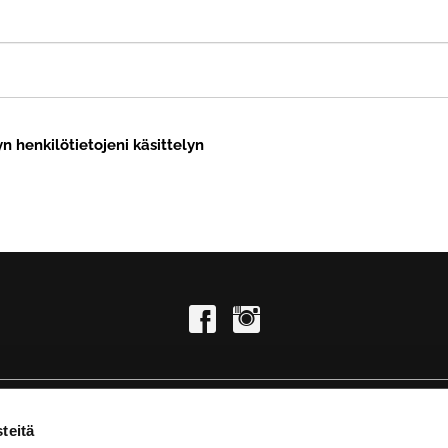
n henkilötietojeni käsittelyn
teitä
KUNTOSALI | TANHUANKATU 2, 37100 NOKIA