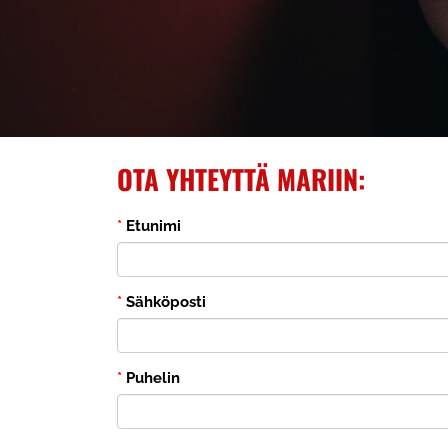
OTA YHTEYTTÄ MARIIN:
*
Etunimi
*
Sähköposti
*
Puhelin