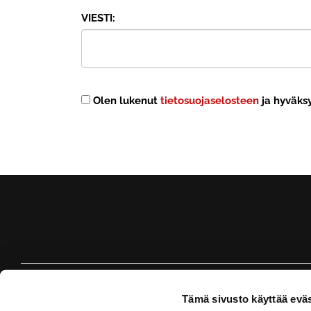
VIESTI:
Olen lukenut
tietosuojaselosteen
ja hyväksy
Tämä sivusto käyttää eväs