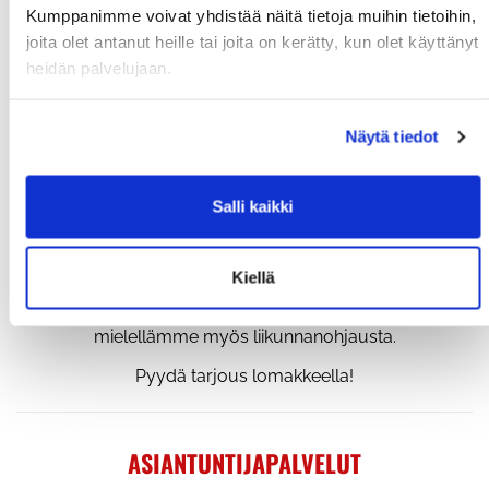
Kumppanimme voivat yhdistää näitä tietoja muihin tietoihin,
joita olet antanut heille tai joita on kerätty, kun olet käyttänyt
heidän palvelujaan.
RED DOOR SUP >>
Näytä tiedot
VUOKRATTAVAT TILAT
Salli kaikki
Vuokraamme treenitilojen lisäksi myös sauna- ja
kokoustilaa, josta löytyy istumapaikat yli 20hlölle ja
lauteita ainakin kymmenelle.
Kiellä
TYKY-päiviin, lasten synttäreihin yms. tarjoamme
mielellämme myös liikunnanohjausta.
Pyydä tarjous lomakkeella!
ASIANTUNTIJAPALVELUT