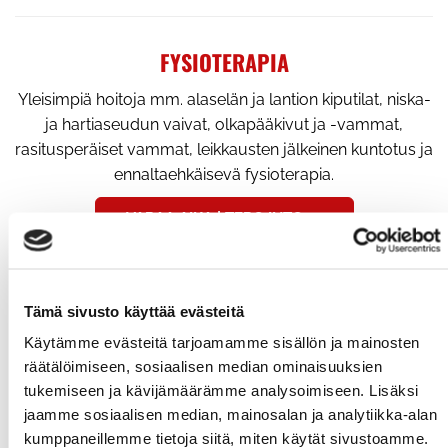
FYSIOTERAPIA
Yleisimpiä hoitoja mm. alaselän ja lantion kiputilat, niska-
ja hartiaseudun vaivat, olkapääkivut ja -vammat,
rasitusperäiset vammat, leikkausten jälkeinen kuntotus ja
ennaltaehkäisevä fysioterapia.
VARAA AIKA | TERO INTO >>
VUOKRATTAVAT VÄLINEET
Tämä sivusto käyttää evästeitä
Käytämme evästeitä tarjoamamme sisällön ja mainosten
Liukulumikengät, fatbiket, SUP-laudat, air track yms...
räätälöimiseen, sosiaalisen median ominaisuuksien
Vuodesta 2019 SUP-lautavuokraamo Nokialla,
tukemiseen ja kävijämäärämme analysoimiseen. Lisäksi
Kennonnokan uimarannalla.
jaamme sosiaalisen median, mainosalan ja analytiikka-alan
kumppaneillemme tietoja siitä, miten käytät sivustoamme.
FATBIKE >>