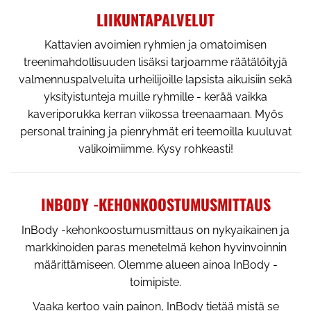
LIIKUNTAPALVELUT
Kattavien avoimien ryhmien ja omatoimisen
treenimahdollisuuden lisäksi tarjoamme räätälöityjä
valmennuspalveluita urheilijoille lapsista aikuisiin sekä
yksityistunteja muille ryhmille - kerää vaikka
kaveriporukka kerran viikossa treenaamaan. Myös
personal training ja pienryhmät eri teemoilla kuuluvat
valikoimiimme. Kysy rohkeasti!
INBODY -KEHONKOOSTUMUSMITTAUS
InBody -kehonkoostumusmittaus on nykyaikainen ja
markkinoiden paras menetelmä kehon hyvinvoinnin
määrittämiseen. Olemme alueen ainoa InBody -
toimipiste.
Vaaka kertoo vain painon, InBody tietää mistä se