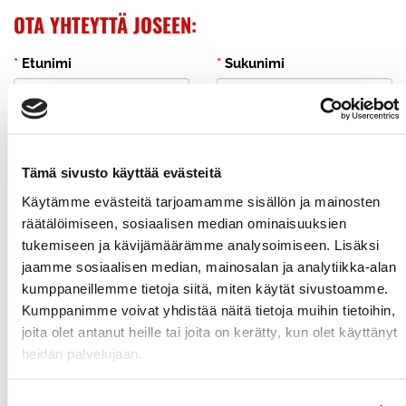
OTA YHTEYTTÄ JOSEEN:
*
Etunimi
*
Sukunimi
*
Sähköposti
Tämä sivusto käyttää evästeitä
Käytämme evästeitä tarjoamamme sisällön ja mainosten
*
Puhelin
räätälöimiseen, sosiaalisen median ominaisuuksien
tukemiseen ja kävijämäärämme analysoimiseen. Lisäksi
jaamme sosiaalisen median, mainosalan ja analytiikka-alan
kumppaneillemme tietoja siitä, miten käytät sivustoamme.
VIESTI:
Kumppanimme voivat yhdistää näitä tietoja muihin tietoihin,
joita olet antanut heille tai joita on kerätty, kun olet käyttänyt
heidän palvelujaan.
Olen lukenut
tietosuojaselosteen
ja hyväksyn