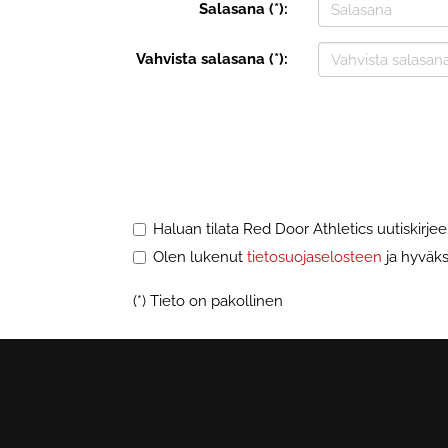
Salasana (*):
Vahvista salasana (*):
Haluan tilata Red Door Athletics uutiskirje
Olen lukenut
tietosuojaselosteen
ja hyväksy
(*) Tieto on pakollinen