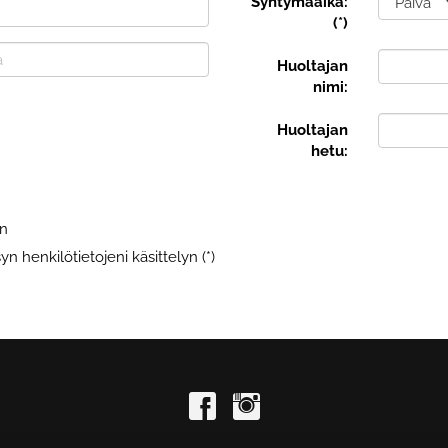
Syntymäaika:
(*)
Huoltajan
nimi:
Huoltajan
hetu:
en
n henkilötietojeni käsittelyn (*)