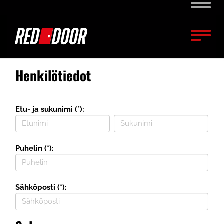
Naviga
Naviga
Henkilötiedot
Etu- ja sukunimi (*):
Puhelin (*):
Sähköposti (*):