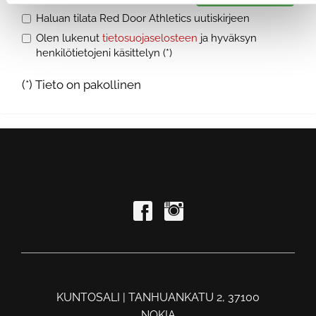
Haluan tilata Red Door Athletics uutiskirjeen
Olen lukenut
tietosuojaselosteen
ja hyväksyn
henkilötietojeni käsittelyn (*)
(*) Tieto on pakollinen
KUNTOSALI | TANHUANKATU 2, 37100
NOKIA