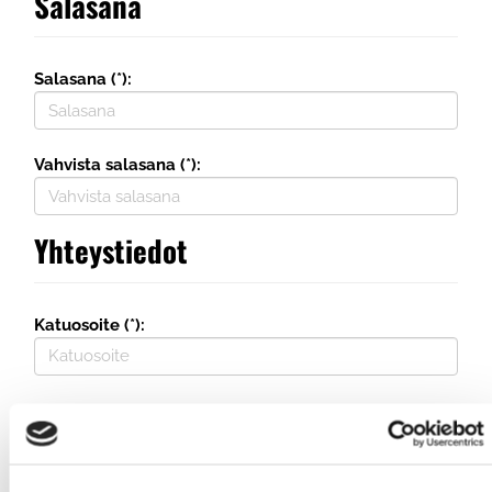
Salasana
Salasana (*):
Vahvista salasana (*):
Yhteystiedot
Katuosoite (*):
Maa (*):