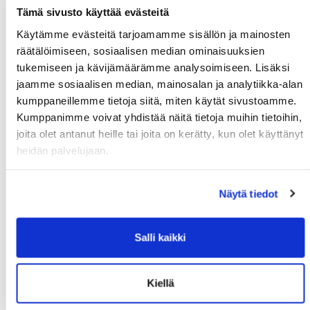
Tämä sivusto käyttää evästeitä
Suomi
Käytämme evästeitä tarjoamamme sisällön ja mainosten
Lisätiedot
räätälöimiseen, sosiaalisen median ominaisuuksien
tukemiseen ja kävijämäärämme analysoimiseen. Lisäksi
jaamme sosiaalisen median, mainosalan ja analytiikka-alan
Syntymäaika: (*)
kumppaneillemme tietoja siitä, miten käytät sivustoamme.
Kumppanimme voivat yhdistää näitä tietoja muihin tietoihin,
joita olet antanut heille tai joita on kerätty, kun olet käyttänyt
heidän palvelujaan.
Näytä tiedot
Huoltajan nimi:
Salli kaikki
Huoltajan hetu:
Kiellä
Rekisteröidy