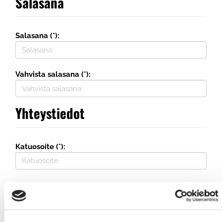
Salasana
Salasana (*):
Vahvista salasana (*):
Yhteystiedot
Katuosoite (*):
Maa (*):