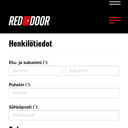
Naviga
Naviga
Henkilötiedot
Etu- ja sukunimi (*):
Puhelin (*):
Sähköposti (*):