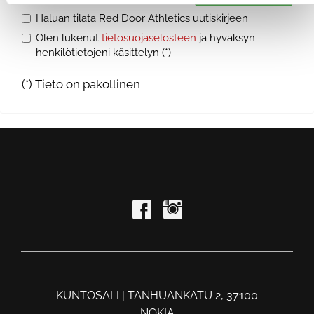
Haluan tilata Red Door Athletics uutiskirjeen
Olen lukenut
tietosuojaselosteen
ja hyväksyn
henkilötietojeni käsittelyn (*)
(*) Tieto on pakollinen
KUNTOSALI | TANHUANKATU 2, 37100
NOKIA