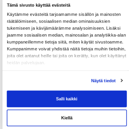
Tämä sivusto käyttää evästeitä
Suomi
Käytämme evästeitä tarjoamamme sisällön ja mainosten
Lisätiedot
räätälöimiseen, sosiaalisen median ominaisuuksien
tukemiseen ja kävijämäärämme analysoimiseen. Lisäksi
jaamme sosiaalisen median, mainosalan ja analytiikka-alan
Syntymäaika: (*)
kumppaneillemme tietoja siitä, miten käytät sivustoamme.
Kumppanimme voivat yhdistää näitä tietoja muihin tietoihin,
joita olet antanut heille tai joita on kerätty, kun olet käyttänyt
heidän palvelujaan.
Näytä tiedot
Huoltajan nimi:
Salli kaikki
Huoltajan hetu:
Kiellä
Rekisteröidy