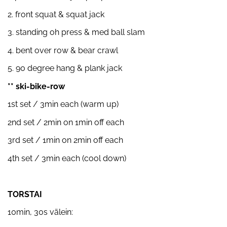
2. front squat & squat jack
3. standing oh press & med ball slam
4. bent over row & bear crawl
5. 90 degree hang & plank jack
** ski-bike-row
1st set / 3min each (warm up)
2nd set / 2min on 1min off each
3rd set / 1min on 2min off each
4th set / 3min each (cool down)
TORSTAI
10min, 30s välein: