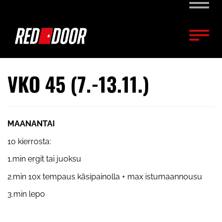
Naviga
Naviga
VKO 45 (7.-13.11.)
MAANANTAI
10 kierrosta:
1.min ergit tai juoksu
2.min 10x tempaus käsipainolla + max istumaannousu
3.min lepo