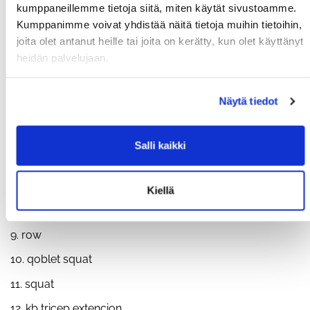
kumppaneillemme tietoja siitä, miten käytät sivustoamme.
Down and back. 30s on 15s off:
Kumppanimme voivat yhdistää näitä tietoja muihin tietoihin,
1. kettlebell lunge
joita olet antanut heille tai joita on kerätty, kun olet käyttänyt
heidän palvelujaan.
2. bike
3. kb lunge
Näytä tiedot
4. bike
5. kb press
Salli kaikki
6. overhead hold jog
7. kneeling oh press
Kiellä
8. squat
9. row
10. qoblet squat
11. squat
12. kb tricep extencion