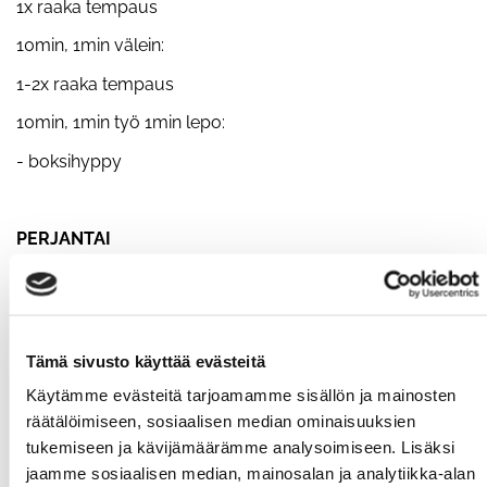
1x raaka tempaus
10min, 1min välein:
1-2x raaka tempaus
10min, 1min työ 1min lepo:
- boksihyppy
PERJANTAI
Strongman workout
LAUANTAI
Tämä sivusto käyttää evästeitä
10.00 morning grind
*
Käytämme evästeitä tarjoamamme sisällön ja mainosten
räätälöimiseen, sosiaalisen median ominaisuuksien
11.00 stretching&flexibility
tukemiseen ja kävijämäärämme analysoimiseen. Lisäksi
*
morning grind
jaamme sosiaalisen median, mainosalan ja analytiikka-alan