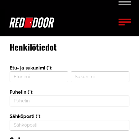
Naviga
Naviga
Henkilötiedot
Etu- ja sukunimi (*):
Puhelin (*):
Sähköposti (*):