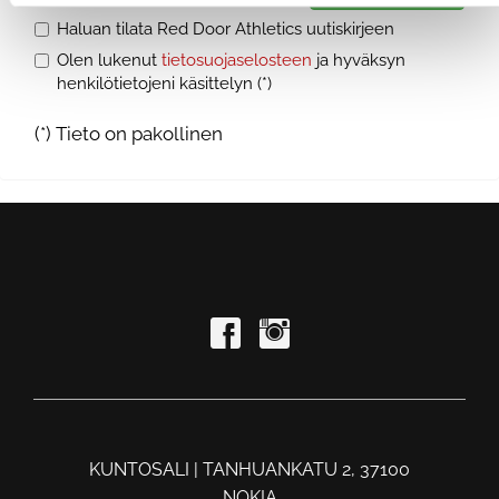
Haluan tilata Red Door Athletics uutiskirjeen
Olen lukenut
tietosuojaselosteen
ja hyväksyn
henkilötietojeni käsittelyn (*)
(*) Tieto on pakollinen
KUNTOSALI | TANHUANKATU 2, 37100
NOKIA