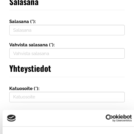
Salasana
Salasana (*):
Vahvista salasana (*):
Yhteystiedot
Katuosoite (*):
Maa (*):