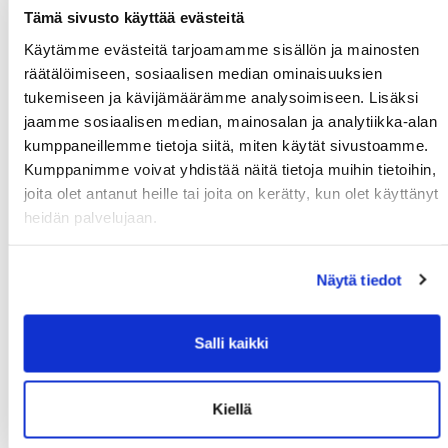
Tämä sivusto käyttää evästeitä
Suomi
Käytämme evästeitä tarjoamamme sisällön ja mainosten
Lisätiedot
räätälöimiseen, sosiaalisen median ominaisuuksien
tukemiseen ja kävijämäärämme analysoimiseen. Lisäksi
jaamme sosiaalisen median, mainosalan ja analytiikka-alan
Syntymäaika: (*)
kumppaneillemme tietoja siitä, miten käytät sivustoamme.
Kumppanimme voivat yhdistää näitä tietoja muihin tietoihin,
joita olet antanut heille tai joita on kerätty, kun olet käyttänyt
heidän palvelujaan.
Näytä tiedot
Huoltajan nimi:
Salli kaikki
Huoltajan hetu:
Kiellä
Rekisteröidy