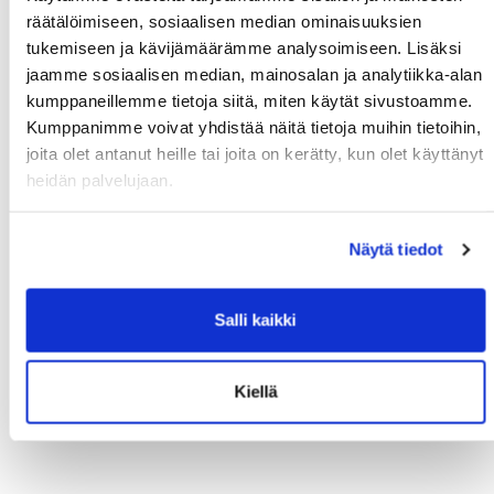
PE
räätälöimiseen, sosiaalisen median ominaisuuksien
tukemiseen ja kävijämäärämme analysoimiseen. Lisäksi
5-5-5+ pystypunnerrus
jaamme sosiaalisen median, mainosalan ja analytiikka-alan
***
kumppaneillemme tietoja siitä, miten käytät sivustoamme.
Kumppanimme voivat yhdistää näitä tietoja muihin tietoihin,
15min, maksimikierrokset:
joita olet antanut heille tai joita on kerätty, kun olet käyttänyt
15x rinnalleveto riipusta
heidän palvelujaan.
10x korkea boksihyppy
5x juoksukierros
Näytä tiedot
LA
Salli kaikki
10.00 painonnosto (tempaus)
SU
Kiellä
18.00 kehonpainotreenit