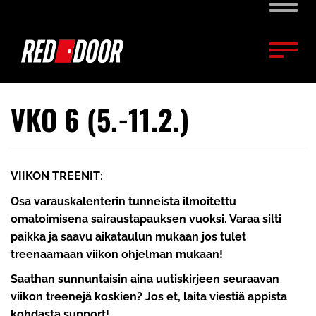
Naviga
Naviga
VKO 6 (5.-11.2.)
VIIKON TREENIT:
Osa varauskalenterin tunneista ilmoitettu
omatoimisena sairaustapauksen vuoksi. Varaa silti
paikka ja saavu aikataulun mukaan jos tulet
treenaamaan viikon ohjelman mukaan!
Saathan sunnuntaisin aina uutiskirjeen seuraavan
viikon treenejä koskien? Jos et, laita viestiä appista
kohdasta support!