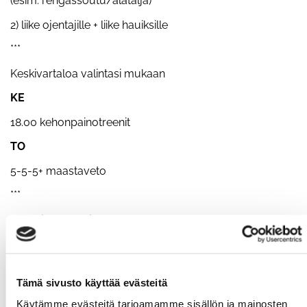
(esim. rengassoutu/alatalja)
2) liike ojentajille + liike hauiksille
***
Keskivartaloa valintasi mukaan
KE
18.00 kehonpainotreenit
TO
5-5-5+ maastaveto
***
5x 3min työ, 1min lepo:
15x seinäpallo
10x varpaat tankoon
Tämä sivusto käyttää evästeitä
5x paholaisen punnerrus
Käytämme evästeitä tarjoamamme sisällön ja mainosten