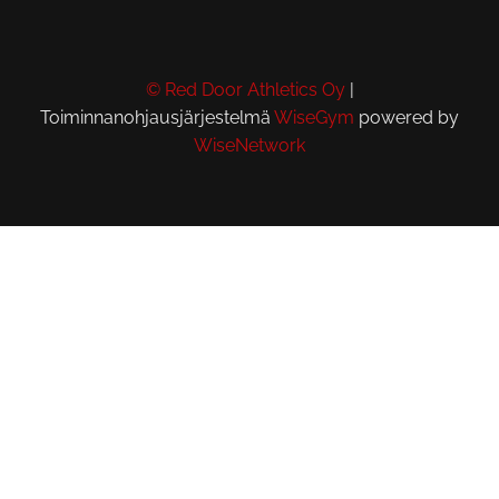
© Red Door Athletics Oy
|
Toiminnanohjausjärjestelmä
WiseGym
powered by
WiseNetwork