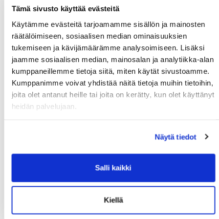
Tämä sivusto käyttää evästeitä
Suomi
Käytämme evästeitä tarjoamamme sisällön ja mainosten
Lisätiedot
räätälöimiseen, sosiaalisen median ominaisuuksien
tukemiseen ja kävijämäärämme analysoimiseen. Lisäksi
jaamme sosiaalisen median, mainosalan ja analytiikka-alan
Syntymäaika: (*)
kumppaneillemme tietoja siitä, miten käytät sivustoamme.
Kumppanimme voivat yhdistää näitä tietoja muihin tietoihin,
joita olet antanut heille tai joita on kerätty, kun olet käyttänyt
heidän palvelujaan.
Näytä tiedot
Huoltajan nimi:
Salli kaikki
Huoltajan hetu:
Kiellä
Rekisteröidy