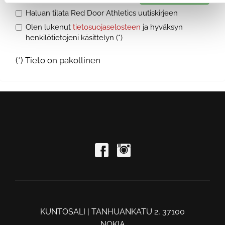
Haluan tilata Red Door Athletics uutiskirjeen
Olen lukenut
tietosuojaselosteen
ja hyväksyn
henkilötietojeni käsittelyn (*)
(*) Tieto on pakollinen
KUNTOSALI | TANHUANKATU 2, 37100
NOKIA