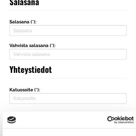
Salasana
Salasana (*):
Vahvista salasana (*):
Yhteystiedot
Katuosoite (*):
Maa (*):