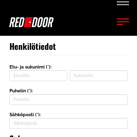
Naviga
Naviga
Henkilötiedot
Etu- ja sukunimi (*):
Puhelin (*):
Sähköposti (*):