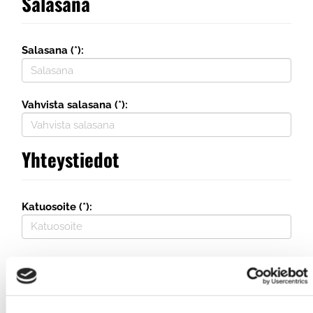
Salasana
Salasana (*):
Vahvista salasana (*):
Yhteystiedot
Katuosoite (*):
Maa (*):