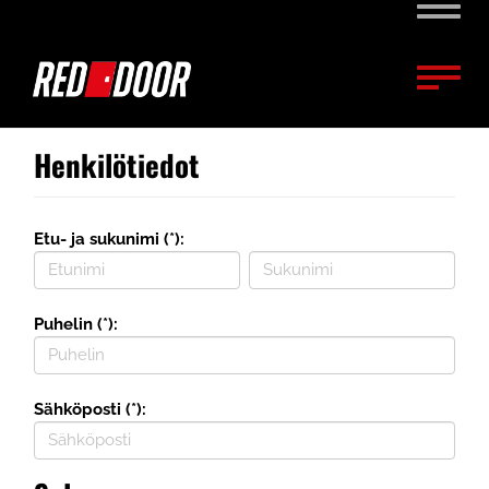
Naviga
Naviga
Henkilötiedot
Etu- ja sukunimi (*):
Puhelin (*):
Sähköposti (*):