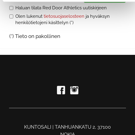
Haluan tilata Red Door Athletics uutiskirjeen
Olen lukenut
tietosuojaselosteen
ja hyväksyn
henkilötietojeni käsittelyn (*)
(*) Tieto on pakollinen
KUNTOSALI | TANHUANKATU 2, 37100
NOKIA