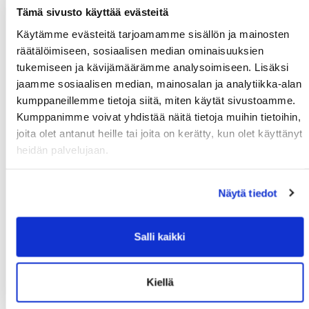
Tämä sivusto käyttää evästeitä
Suomi
Käytämme evästeitä tarjoamamme sisällön ja mainosten
Lisätiedot
räätälöimiseen, sosiaalisen median ominaisuuksien
tukemiseen ja kävijämäärämme analysoimiseen. Lisäksi
jaamme sosiaalisen median, mainosalan ja analytiikka-alan
Syntymäaika: (*)
kumppaneillemme tietoja siitä, miten käytät sivustoamme.
Kumppanimme voivat yhdistää näitä tietoja muihin tietoihin,
joita olet antanut heille tai joita on kerätty, kun olet käyttänyt
heidän palvelujaan.
Näytä tiedot
Huoltajan nimi:
Salli kaikki
Huoltajan hetu:
Kiellä
Rekisteröidy