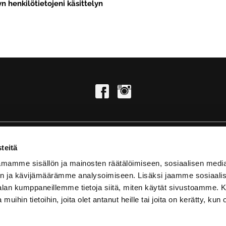
n henkilötietojeni käsittelyn
teitä
KUNTOSALI | TANHUANKATU 2, 37100 NOKIA
mamme sisällön ja mainosten räätälöimiseen, sosiaalisen medi
SUP-LAUTAVUOKRAAMO | KENNONNOKKA, 37100 NOKIA
n ja kävijämäärämme analysoimiseen. Lisäksi jaamme sosiaali
UKK/FAQ
-alan kumppaneillemme tietoja siitä, miten käytät sivustoamme
 muihin tietoihin, joita olet antanut heille tai joita on kerätty, kun 
letics Oy
| Toiminnanohjausjärjestelmä
WiseGym
powered 