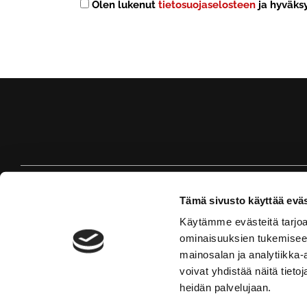
Olen lukenut
tietosuojaselosteen
ja hyväksy
Tämä sivusto käyttää eväs
Käytämme evästeitä tarjoa
ominaisuuksien tukemisee
mainosalan ja analytiikka
voivat yhdistää näitä tietoja
heidän palvelujaan.
© Red Door Ath