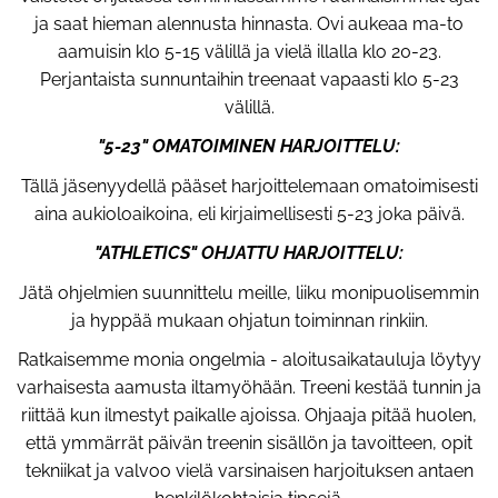
ja saat hieman alennusta hinnasta. Ovi aukeaa ma-to
aamuisin klo 5-15 välillä ja vielä illalla klo 20-23.
Perjantaista sunnuntaihin treenaat vapaasti klo 5-23
välillä.
"5-23" OMATOIMINEN HARJOITTELU:
Tällä jäsenyydellä pääset harjoittelemaan omatoimisesti
aina aukioloaikoina, eli kirjaimellisesti 5-23 joka päivä.
"ATHLETICS" OHJATTU HARJOITTELU:
Jätä ohjelmien suunnittelu meille, liiku monipuolisemmin
ja hyppää mukaan ohjatun toiminnan rinkiin.
Ratkaisemme monia ongelmia - aloitusaikatauluja löytyy
varhaisesta aamusta iltamyöhään. Treeni kestää tunnin ja
riittää kun ilmestyt paikalle ajoissa. Ohjaaja pitää huolen,
että ymmärrät päivän treenin sisällön ja tavoitteen, opit
tekniikat ja valvoo vielä varsinaisen harjoituksen antaen