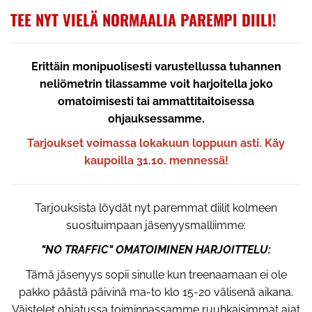
TEE NYT VIELÄ NORMAALIA PAREMPI DIILI!
Erittäin monipuolisesti varustellussa tuhannen
neliömetrin tilassamme voit harjoitella joko
omatoimisesti tai ammattitaitoisessa
ohjauksessamme.
Tarjoukset voimassa lokakuun loppuun asti. Käy
kaupoilla 31.10. mennessä!
Tarjouksista löydät nyt paremmat diilit kolmeen
suosituimpaan jäsenyysmalliimme:
"NO TRAFFIC" OMATOIMINEN HARJOITTELU:
Tämä jäsenyys sopii sinulle kun treenaamaan ei ole
pakko päästä päivinä ma-to klo 15-20 välisenä aikana.
Väistelet ohjatussa toiminnassamme ruuhkaisimmat ajat