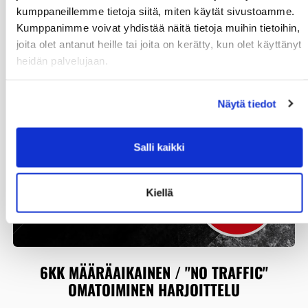
kumppaneillemme tietoja siitä, miten käytät sivustoamme.
Kumppanimme voivat yhdistää näitä tietoja muihin tietoihin,
joita olet antanut heille tai joita on kerätty, kun olet käyttänyt
heidän palvelujaan.
Näytä tiedot
Salli kaikki
Kiellä
6KK MÄÄRÄAIKAINEN / "NO TRAFFIC"
OMATOIMINEN HARJOITTELU