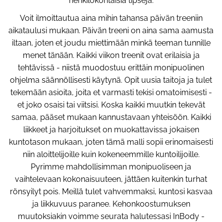
henkilökohtaisia tipsejä.
Voit ilmoittautua aina mihin tahansa päivän treeniin
aikataulusi mukaan. Päivän treeni on aina sama aamusta
iltaan, joten et joudu miettimään minkä teeman tunnille
menet tänään. Kaikki viikon treenit ovat erilaisia ja
tehtävissä - niistä muodostuu erittäin monipuolinen
ohjelma säännöllisesti käytynä. Opit uusia taitoja ja tulet
tekemään asioita, joita et varmasti tekisi omatoimisesti -
et joko osaisi tai viitsisi. Koska kaikki muutkin tekevät
samaa, pääset mukaan kannustavaan yhteisöön. Kaikki
liikkeet ja harjoitukset on muokattavissa jokaisen
kuntotason mukaan, joten tämä malli sopii erinomaisesti
niin aloittelijoille kuin kokeneemmille kuntoilijoille.
Pyrimme mahdollisimman monipuoliseen ja
vaihtelevaan kokonaisuuteen, jättäen kuitenkin turhat
rönsyilyt pois. Meillä tulet vahvemmaksi, kuntosi kasvaa
ja liikkuvuus paranee. Kehonkoostumuksen
muutoksiakin voimme seurata halutessasi InBody -