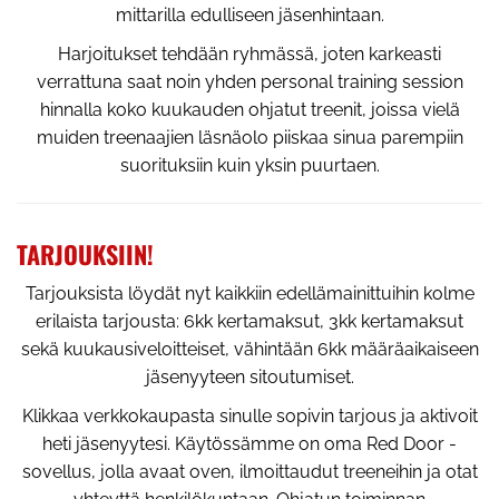
mittarilla edulliseen jäsenhintaan.
Harjoitukset tehdään ryhmässä, joten karkeasti
verrattuna saat noin yhden personal training session
hinnalla koko kuukauden ohjatut treenit, joissa vielä
muiden treenaajien läsnäolo piiskaa sinua parempiin
suorituksiin kuin yksin puurtaen.
TARJOUKSIIN!
Tarjouksista löydät nyt kaikkiin edellämainittuihin kolme
erilaista tarjousta: 6kk kertamaksut, 3kk kertamaksut
sekä kuukausiveloitteiset, vähintään 6kk määräaikaiseen
jäsenyyteen sitoutumiset.
Klikkaa verkkokaupasta sinulle sopivin tarjous ja aktivoit
heti jäsenyytesi. Käytössämme on oma Red Door -
sovellus, jolla avaat oven, ilmoittaudut treeneihin ja otat