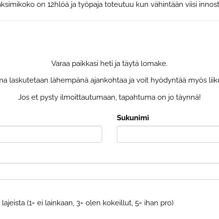
imikoko on 12hlöä ja työpaja toteutuu kun vähintään viisi inno
Varaa paikkasi heti ja täytä lomake.
a laskutetaan lähempänä ajankohtaa ja voit hyödyntää myös liik
Jos et pysty ilmoittautumaan, tapahtuma on jo täynnä!
Sukunimi
jeista (1= ei lainkaan, 3= olen kokeillut, 5= ihan pro)