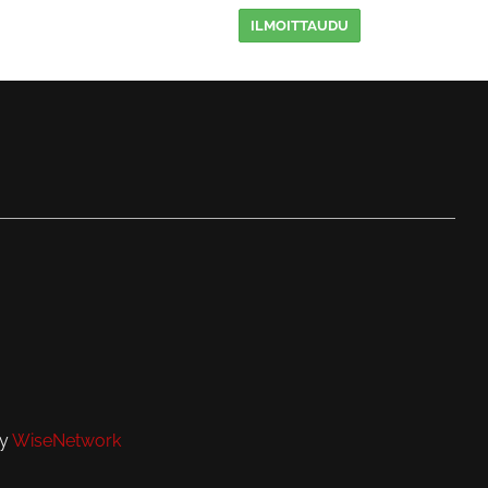
ILMOITTAUDU
by
WiseNetwork