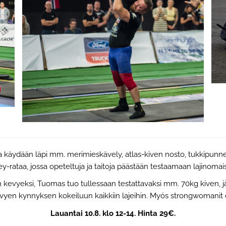
 käydään läpi mm. merimieskävely, atlas-kiven nosto, tukkipunnerr
rataa, jossa opeteltuja ja taitoja päästään testaamaan lajinoma
ian kevyeksi, Tuomas tuo tullessaan testattavaksi mm. 70kg kiven, jär
vyen kynnyksen kokeiluun kaikkiin lajeihin. Myös strongwomanit ova
Lauantai 10.8. klo 12-14. Hinta 29€.