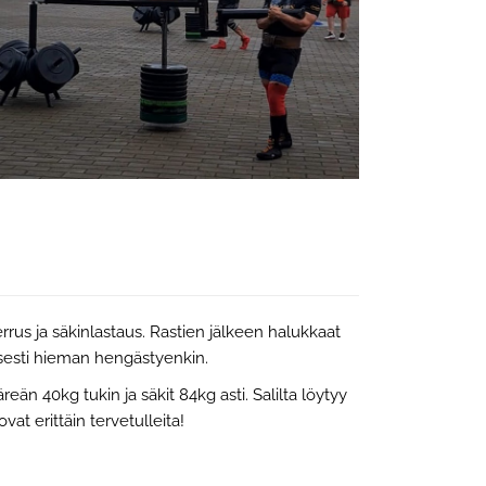
us ja säkinlastaus. Rastien jälkeen halukkaat
isesti hieman hengästyenkin.
eän 40kg tukin ja säkit 84kg asti. Salilta löytyy
t erittäin tervetulleita!