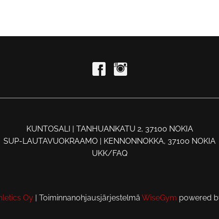
KUNTOSALI | TANHUANKATU 2, 37100 NOKIA
SUP-LAUTAVUOKRAAMO | KENNONNOKKA, 37100 NOKIA
UKK/FAQ
letics Oy
| Toiminnanohjausjärjestelmä
WiseGym
powered 