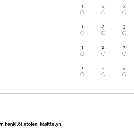
1
2
3
1
2
3
1
2
3
1
2
3
n henkilötietojeni käsittelyn