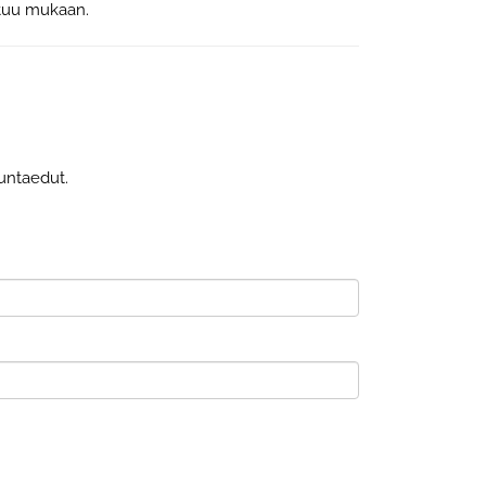
stuu mukaan.
untaedut.