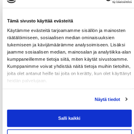
KOKO:
Tämä sivusto käyttää evästeitä
36
Käytämme evästeitä tarjoamamme sisällön ja mainosten
37
räätälöimiseen, sosiaalisen median ominaisuuksien
38
tukemiseen ja kävijämäärämme analysoimiseen. Lisäksi
39
jaamme sosiaalisen median, mainosalan ja analytiikka-alan
40
kumppaneillemme tietoja siitä, miten käytät sivustoamme.
41
Kumppanimme voivat yhdistää näitä tietoja muihin tietoihin,
42
joita olet antanut heille tai joita on kerätty, kun olet käyttänyt
43
heidän palvelujaan.
44
45
Näytä tiedot
46
47
48
Salli kaikki
MÄÄRÄ: