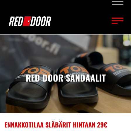
Naviga
Naviga
RED DOOR SANDAALIT
ENNAKKOTILAA SLÄBÄRIT HINTAAN 29€