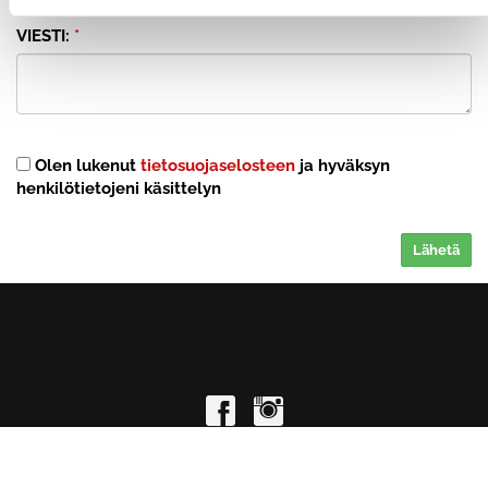
VIESTI:
*
Olen lukenut
tietosuojaselosteen
ja hyväksyn
henkilötietojeni käsittelyn
Lähetä