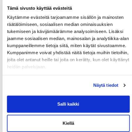
lomakkeella.
Tämä sivusto käyttää evästeitä
Käytämme evästeitä tarjoamamme sisällön ja mainosten
KAUSIKORTTI >>
räätälöimiseen, sosiaalisen median ominaisuuksien
tukemiseen ja kävijämäärämme analysoimiseen. Lisäksi
jaamme sosiaalisen median, mainosalan ja analytiikka-alan
LÄHETÄ VIESTI:
kumppaneillemme tietoja siitä, miten käytät sivustoamme.
Kumppanimme voivat yhdistää näitä tietoja muihin tietoihin,
joita olet antanut heille tai joita on kerätty, kun olet käyttänyt
heidän palvelujaan.
*
Etunimi
*
Sukunimi
Näytä tiedot
*
Sähköposti
Salli kaikki
*
Puhelin
Kiellä