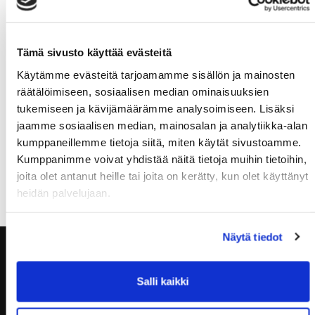
Arvomme lahjakortteja Red Door kuntosali- ja
välinevuokrauspalveluihin:
Tämä sivusto käyttää evästeitä
10kpl 20€ lahjakortti
Käytämme evästeitä tarjoamamme sisällön ja mainosten
räätälöimiseen, sosiaalisen median ominaisuuksien
5kpl 50€ lahjakortti
tukemiseen ja kävijämäärämme analysoimiseen. Lisäksi
1kpl 100€ lahjakortti
jaamme sosiaalisen median, mainosalan ja analytiikka-alan
kumppaneillemme tietoja siitä, miten käytät sivustoamme.
Kumppanimme voivat yhdistää näitä tietoja muihin tietoihin,
ARVONTA ON PÄÄTTYNYT. KIITOS
joita olet antanut heille tai joita on kerätty, kun olet käyttänyt
heidän palvelujaan.
OSALLISTUMISESTA!
Näytä tiedot
Salli kaikki