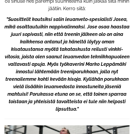
oli sinulle heti parempi suunnitelma kuin jatkaa siitä mihin
jäätiin. Kerro siitä:
"Suosittelit koutsiksi salin leuanveto-spesialisti Josea,
mikä osoittautuikin nappivalinnaksi. Jose osaa haastaa
juuri sopivasti, niin että treenin jälkeen olo on aina
kaikkensa antanut ja häneltä löytyy oman
kisataustansa myötä takataskusta reilusti vinkki-
vitosia, joista olen saanut leuanvedon tekniikkapuoleen
valtavasti apuja. Myös työkaverini Marko Leppämäki
innostui lähtemään treeniporukkaan, jolla nyt
treenailemme kohti kevään kisoja. Kyllähän porukkaan
vielä lisääkin leuanvedosta innostuneita jäseniä
mahtuisi! Porukassa etuna on se, että toinen sparraa
toistaan ja yhteisistä tavoitteista ei tule niin helposti
lipsuttua."