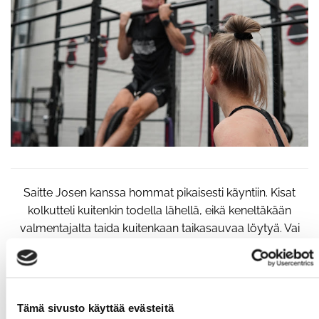
Saitte Josen kanssa hommat pikaisesti käyntiin. Kisat
kolkutteli kuitenkin todella lähellä, eikä keneltäkään
valmentajalta taida kuitenkaan taikasauvaa löytyä. Vai
löytyikö Joselta?
"Valmistautumisaikaa syksyn SM-kisoihin jäi tosiaan
vain 6 viikkoa, joten Josen valmentajantaidot laitettiin
todella koetukselle. Jaksotus osui kuitenkin aivan
Tämä sivusto käyttää evästeitä