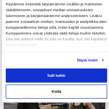
nappiin ja näin lyhyelläkin valmennuksella sain lopulta
Käytämme evästeitä tarjoamamme sisällön ja mainosten
vanhaa ennätystäni parannettua kisassa kolmella
räätälöimiseen, sosiaalisen median ominaisuuksien
toistolla. Tuloksella 14 toistoa irtosi yli 40-vuotiaiden
tukemiseen ja kävijämäärämme analysoimiseen. Lisäksi
naisten suomenmestaruus alle 70 kiloisten sarjassa,
jaamme sosiaalisen median, mainosalan ja analytiikka-alan
tosin olin sarjan ainut osanottaja. Mutta tavoitteeni
kumppaneillemme tietoja siitä, miten käytät sivustoamme.
ovat kuitenkin tulevassa ja minulle tärkeintä oli saada
Kumppanimme voivat yhdistää näitä tietoja muihin tietoihin,
"pää auki" kisaamisen suhteen. Kilpailutilanne jännitti
joita olet antanut heille tai joita on kerätty, kun olet käyttänyt
valtavasti, mutta heti suorituksen jälkeen tuli fiilis, että
heidän palvelujaan.
tänne on päästävä uudestaan. Seuraava tavoite on jo
Josen kanssa asetettu lisäpainoleuanvedon SM-kisoihin
Näytä tiedot
helmikuussa."
Salli kaikki
Kiellä