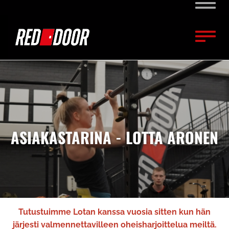
Naviga
Naviga
ASIAKASTARINA - LOTTA ARONEN
Tutustuimme Lotan kanssa vuosia sitten kun hän
järjesti valmennettavilleen oheisharjoittelua meiltä.