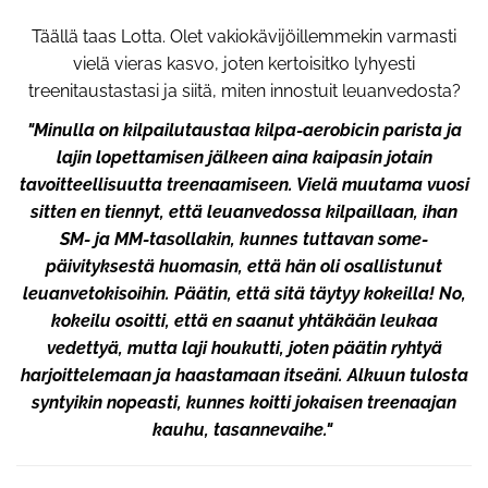
Täällä taas Lotta. Olet vakiokävijöillemmekin varmasti
vielä vieras kasvo, joten kertoisitko lyhyesti
treenitaustastasi ja siitä, miten innostuit leuanvedosta?
"Minulla on kilpailutaustaa kilpa-aerobicin parista ja
lajin lopettamisen jälkeen aina kaipasin jotain
tavoitteellisuutta treenaamiseen. Vielä muutama vuosi
sitten en tiennyt, että leuanvedossa kilpaillaan, ihan
SM- ja MM-tasollakin, kunnes tuttavan some-
päivityksestä huomasin, että hän oli osallistunut
leuanvetokisoihin. Päätin, että sitä täytyy kokeilla! No,
kokeilu osoitti, että en saanut yhtäkään leukaa
vedettyä, mutta laji houkutti, joten päätin ryhtyä
harjoittelemaan ja haastamaan itseäni. Alkuun tulosta
syntyikin nopeasti, kunnes koitti jokaisen treenaajan
kauhu, tasannevaihe." ​​