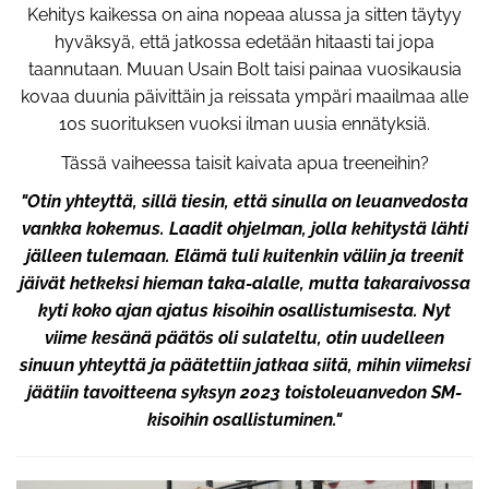
Kehitys kaikessa on aina nopeaa alussa ja sitten täytyy
hyväksyä, että jatkossa edetään hitaasti tai jopa
taannutaan. Muuan Usain Bolt taisi painaa vuosikausia
kovaa duunia päivittäin ja reissata ympäri maailmaa alle
10s suorituksen vuoksi ilman uusia ennätyksiä.
Tässä vaiheessa taisit kaivata apua treeneihin?
"Otin yhteyttä, sillä tiesin, että sinulla on leuanvedosta
vankka kokemus. Laadit ohjelman, jolla kehitystä lähti
jälleen tulemaan. Elämä tuli kuitenkin väliin ja treenit
jäivät hetkeksi hieman taka-alalle, mutta takaraivossa
kyti koko ajan ajatus kisoihin osallistumisesta. Nyt
viime kesänä päätös oli sulateltu, otin uudelleen
sinuun yhteyttä ja päätettiin jatkaa siitä, mihin viimeksi
jäätiin tavoitteena syksyn 2023 toistoleuanvedon SM-
kisoihin osallistuminen."