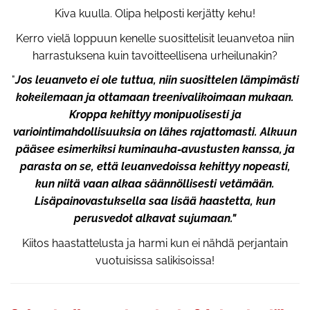
Kiva kuulla. Olipa helposti kerjätty kehu!
Kerro vielä loppuun kenelle suosittelisit leuanvetoa niin
harrastuksena kuin tavoitteellisena urheilunakin?
"
Jos leuanveto ei ole tuttua, niin suosittelen lämpimästi
kokeilemaan ja ottamaan treenivalikoimaan mukaan.
Kroppa kehittyy monipuolisesti ja
variointimahdollisuuksia on lähes rajattomasti. Alkuun
pääsee esimerkiksi kuminauha-avustusten kanssa, ja
parasta on se, että leuanvedoissa kehittyy nopeasti,
kun niitä vaan alkaa säännöllisesti vetämään.
Lisäpainovastuksella saa lisää haastetta, kun
perusvedot alkavat sujumaan."
Kiitos haastattelusta ja harmi kun ei nähdä perjantain
vuotuisissa salikisoissa!