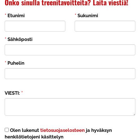
Onko sinulla treenitavoitteita? Laita viestiä!
*
Etunimi
*
Sukunimi
*
Sähköposti
*
Puhelin
VIESTI:
*
Olen lukenut
tietosuojaselosteen
ja hyväksyn
henkilötietojeni käsittelyn