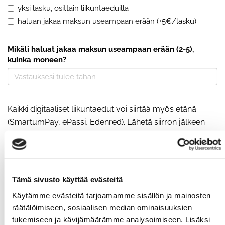
yksi lasku, osittain liikuntaeduilla
haluan jakaa maksun useampaan erään (+5€/lasku)
Mikäli haluat jakaa maksun useampaan erään (2-5),
kuinka moneen?
Kaikki digitaaliset liikuntaedut voi siirtää myös etänä
(SmartumPay, ePassi, Edenred). Lähetä siirron jälkeen
viesti tekemästäsi maksusta osoitteeseen
info(at)reddoor.fi, kiitos! Fyysiset setelit tulee toimittaa
paikalle ensimmäiseen treeniin.
Tämä sivusto käyttää evästeitä
Olen lukenut
tietosuojaselosteen
ja hyväksyn
Käytämme evästeitä tarjoamamme sisällön ja mainosten
henkilötietojeni käsittelyn
räätälöimiseen, sosiaalisen median ominaisuuksien
tukemiseen ja kävijämäärämme analysoimiseen. Lisäksi