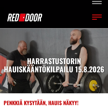
Naviga
Naviga
HARRASTUSTORIN
HAUISKÄÄNTÖKILPAILU 15.8.2026
PENKKIÄ KYSYTÄÄN, HAUIS NÄKYY!