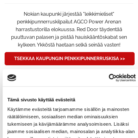
Nokian kaupunki järjestää "leikkimieliset"
penkkipunnerruskilpailut AGCO Power Arenan
harrastustorilla elokuussa. Red Door täydentää
puuttuvan palasen ja pistää hauiskääntöskabat sen
kylkeen. Ykköstä haetaan selkä seinää vasten!
TSEKKAA KAUPUNGIN PENKKIPUNNERRUSKISA >>
ALUSTAVA ILMOITTAUTUMINEN
HAUISKÄÄNTÖÖN:
Tämä sivusto käyttää evästeitä
Täytä oheinen lomake ja ilmoittaudu alustavasti
Käytämme evästeitä tarjoamamme sisällön ja mainosten
hauiskääntökilpailuun. Saat lisätietoja sähköpostitse
räätälöimiseen, sosiaalisen median ominaisuuksien
lähempänä tapahtumaa. Nyt treenit käyntiin!
tukemiseen ja kävijämäärämme analysoimiseen. Lisäksi
jaamme sosiaalisen median, mainosalan ja analytiikka-alan
*
Etunimi
*
Sukunimi