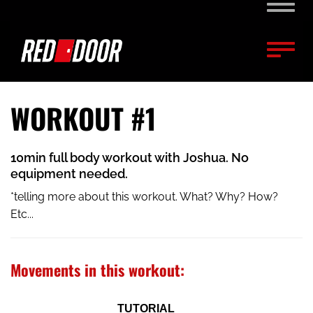
Naviga
Naviga
WORKOUT #1
10min full body workout with Joshua. No
equipment needed.
*telling more about this workout. What? Why? How?
Etc...
Movements in this workout:
TUTORIAL