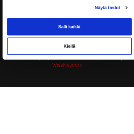
NOKIA
Näytä tiedot
SUP-LAUTAVUOKRAAMO |
KENNONNOKKA, 37100 NOKIA
UKK/FAQ
Salli kaikki
Kiellä
© Red Door Athletics Oy
|
Toiminnanohjausjärjestelmä
WiseGym
powered by
WiseNetwork