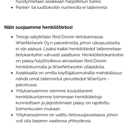
hyödynnetään asiakkaan harjoittelun tueksi
Pankki- tai luottokortin numeroita ei tallenneta
Näin suojaamme henkilötietosi
Tietoja säilytetään Red Doorin tietokannassa
WiseNetwork Oy:n palvelimella, johon ulkopuolisella
ei ole pääsyä. Lisäksi kaikki henkilötiedot tallennetaan
tietokantoihin vahvasti salattuina. Henkilötietokantoihin
on pääsy/käyttöoikeus ainoastaan Red Doorin
henkilökunnalla ja WiseNetworkin ylläpidolla.
Asiakkaalla on omilla käyttäjätunnuksilla mahdollisuus
nähdä omat tallennetut perustiedot WiseGym -
palvelussa.
Yrityksessämme olemme kouluttaneet
henkilökuntamme toimimaan henkilötietoja
kunnioittaen ja järjestelmään pääsy on rajoitettu
toimenkuvien mukaan.
Yrityksessämme on valittu tietosuojavastaava, johon
voit olla tarpeen vaatiessa yhteydessä