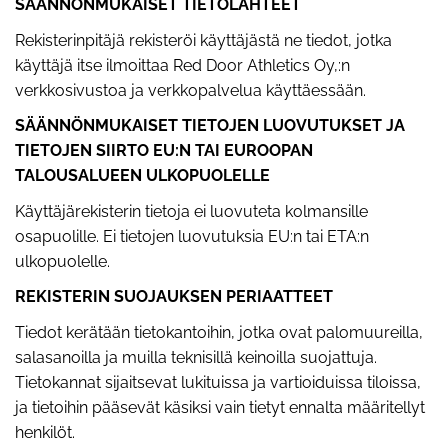
SÄÄNNÖNMUKAISET TIETOLÄHTEET
Rekisterinpitäjä rekisteröi käyttäjästä ne tiedot, jotka
käyttäjä itse ilmoittaa Red Door Athletics Oy,:n
verkkosivustoa ja verkkopalvelua käyttäessään.
SÄÄNNÖNMUKAISET TIETOJEN LUOVUTUKSET JA
TIETOJEN SIIRTO EU:N TAI EUROOPAN
TALOUSALUEEN ULKOPUOLELLE
Käyttäjärekisterin tietoja ei luovuteta kolmansille
osapuolille. Ei tietojen luovutuksia EU:n tai ETA:n
ulkopuolelle.
REKISTERIN SUOJAUKSEN PERIAATTEET
Tiedot kerätään tietokantoihin, jotka ovat palomuureilla,
salasanoilla ja muilla teknisillä keinoilla suojattuja.
Tietokannat sijaitsevat lukituissa ja vartioiduissa tiloissa,
ja tietoihin pääsevät käsiksi vain tietyt ennalta määritellyt
henkilöt.