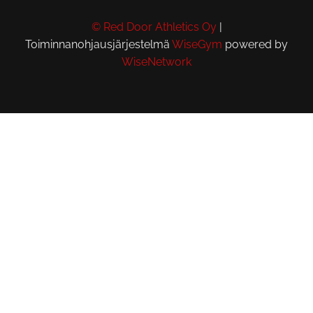
© Red Door Athletics Oy
|
Toiminnanohjausjärjestelmä
WiseGym
powered by
WiseNetwork