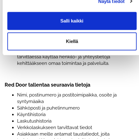
Henkilötietojen tallennus
Näytä tiedot
Käyttäjän antamat henkilö- ja yhteystiedot
tallennetaan WiseNetworkin palvelimelle
Salli kaikki
asiakasrekisteriin aina liittymisen tai muun palvelun
ostamisen yhteydessä, jossa asiakas saa
henkilökohtaisen avainkortin tai lataa appin.
Kiellä
Kuntosaliasiakas voi päättää haluaako PIN-koodin vai
mobiiliapplikaation käyttöönsä. Red Door voi
tarvittaessa käyttää henkilö- ja yhteystietoja
kehittääkseen omaa toimintaa ja palveluita.
Red Door tallentaa seuraavia tietoja
Nimi, postinumero ja postitoimipaikka, osoite ja
syntymäaika
Sähköposti ja puhelinnumero
Käyntihistoria
Laskutushistoria
Verkkolaskukseen tarvittavat tiedot
Asiakkaan meille antamat taustatiedot, joita