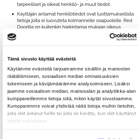
tarpeelliset ja oikeat henkilö- ja muut tiedot.
Käyttäjän antamat henkilötiedot ovat luottamuksellista
tietoja joita ei luovuteta kolmannelle osapuolelle. Red
Doorilla on kuitenkin harkintansa mukaan oikeus
luovuttaa nimi ja yhteystiedot poliisi- tai muulle
viranomaiselle. Tiedot voidaan luovuttaa vain siinä
tapauksessa, mikäli on syytä epäillä, että henkilö on
syyllistynyt tai epäillään syyllistyneen Suomen laissa
Tämä sivusto käyttää evästeitä
määriteltyyn rikokseen.
Red Door kerää henkilötietoja, kun täytät
Käytämme evästeitä tarjoamamme sisällön ja mainosten
liittymislomakkeen ja luot kanta-asiakkuuden, ostat
räätälöimiseen, sosiaalisen median ominaisuuksien
sarjakortin johonkin liikuntapalveluihimme, esim. liityt
tukemiseen ja kävijämäärämme analysoimiseen. Lisäksi
kuntosalin jäseneksi, käyt SUP-lautailemassa tai aloitat
jaamme sosiaalisen median, mainosalan ja analytiikka-alan
jonkin kurssin. Henkilötietoja kerätään myös, kun
kumppaneillemme tietoja siitä, miten käytät sivustoamme.
asiakas käy kuntosalilla, ryhmäliikunnassa tai avaa
jonkin lukijalla varustetuista ovista. Osa yrityksistä vaatii
Kumppanimme voivat yhdistää näitä tietoja muihin tietoihin,
jäsenyyden edellytyksenä raportin henkilöstönsä
joita olet antanut heille tai joita on kerätty, kun olet käyttänyt
käynneistä.
heidän palvelujaan.