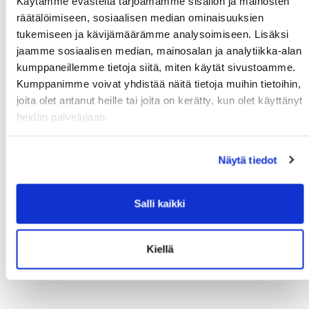
Käytämme evästeitä tarjoamamme sisällön ja mainosten
räätälöimiseen, sosiaalisen median ominaisuuksien
tukemiseen ja kävijämäärämme analysoimiseen. Lisäksi
1
Näytetään tulokset 1 - 0 (yhteensä 0)
jaamme sosiaalisen median, mainosalan ja analytiikka-alan
kumppaneillemme tietoja siitä, miten käytät sivustoamme.
Kumppanimme voivat yhdistää näitä tietoja muihin tietoihin,
Varausta varten sinun täytyy olla
kirjautunut sisään
.
Jos
joita olet antanut heille tai joita on kerätty, kun olet käyttänyt
sinulla ei ole tunnuksia, voit
rekisteröityä täällä
.
heidän palvelujaan.
Näytä tiedot
Salli kaikki
Kiellä