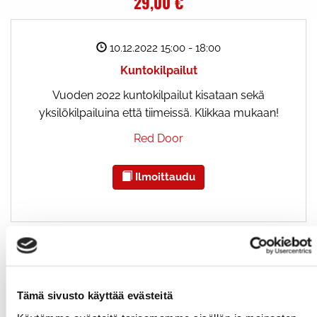
29,00 €
10.12.2022 15:00
- 18:00
Kuntokilpailut
Vuoden 2022 kuntokilpailut kisataan sekä
yksilökilpailuina että tiimeissä. Klikkaa mukaan!
Red Door
Ilmoittaudu
Logo
Yritys
Toimiala
Osoite
Postinumero
Kunta
Tämä sivusto käyttää evästeitä
Nimi
Tehtävänimike
Yritys