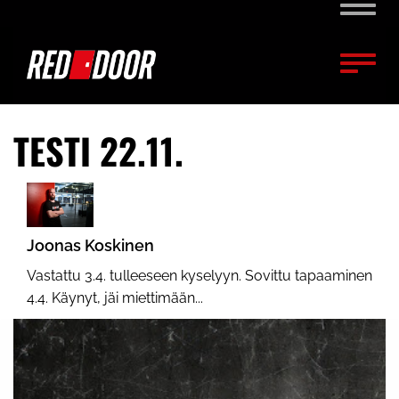
Naviga
Naviga
TESTI 22.11.
Joonas Koskinen
Vastattu 3.4. tulleeseen kyselyyn. Sovittu tapaaminen
4.4. Käynyt, jäi miettimään...