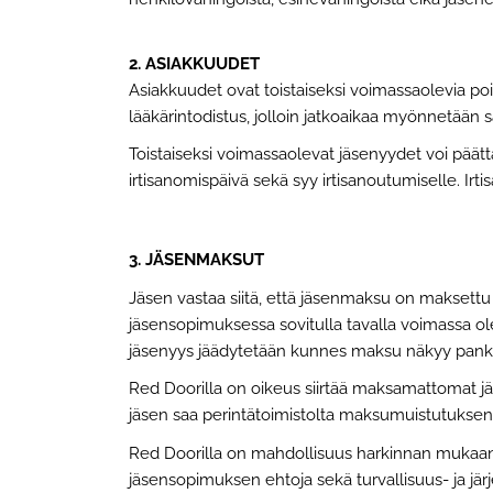
2. ASIAKKUUDET
Asiakkuudet ovat toistaiseksi voimassaolevia poi
lääkärintodistus, jolloin jatkoaikaa myönnetään 
Toistaiseksi voimassaolevat jäsenyydet voi päättä
irtisanomispäivä sekä syy irtisanoutumiselle. I
3. J
Ä
SENMAKSUT
Jäsen vastaa siitä, että jäsenmaksu on maksett
jäsensopimuksessa sovitulla tavalla voimassa o
jäsenyys jäädytetään kunnes maksu näkyy pankk
Red Doorilla on oikeus siirtää maksamattomat jäs
jäsen saa perintätoimistolta maksumuistutuksen 
Red Doorilla on mahdollisuus harkinnan mukaan k
jäsensopimuksen ehtoja sekä turvallisuus- ja jär