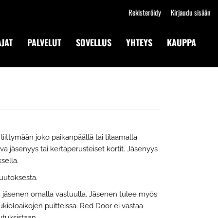
Rekisteröidy
Kirjaudu sisään
JAT
PALVELUT
SOVELLUS
YHTEYS
KAUPPA
ittymään joko paikanpäällä tai tilaamalla
a jäsenyys tai kertaperusteiset kortit. Jäsenyys
sella.
uutoksesta.
uu jäsenen omalla vastuulla. Jäsenen tulee myös
aukioloaikojen puitteissa. Red Door ei vastaa
tuksistaan.