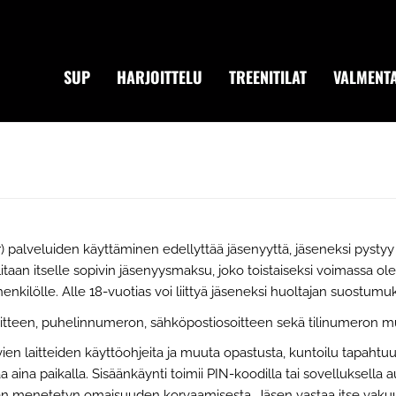
SUP
HARJOITTELU
TREENITILAT
VALMENTA
lveluiden käyttäminen edellyttää jäsenyyttä, jäseneksi pystyy li
an itselle sopivin jäsenyysmaksu, joko toistaiseksi voimassa olev
henkilölle. Alle 18-vuotias voi liittyä jäseneksi huoltajan suostumuk
oitteen, puhelinnumeron, sähköpostiosoitteen sekä tilinumeron m
vien laitteiden käyttöohjeita ja muuta opastusta, kuntoilu tapaht
 aina paikalla. Sisäänkäynti toimii PIN-koodilla tai sovelluksella 
nen menetetyn omaisuuden korvaamisesta. Jäsen vastaa itse vakuu