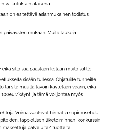
en vaikutuksen alaisena.
kaan on esitettävä asianmukainen todistus.
ien päiväysten mukaan. Muita taukoja
ikä sillä saa päästään ketään muita salille.
elluksella sisään tullessa. Ohjatuille tunneille
ö tai sitä muulla tavoin käytetään väärin, eikä
ko 100eur/käynti ja tämä voi johtaa myös
sehtoja. Voimassaolevat hinnat ja sopimusehdot
teiden, tappiollisen liiketoiminnan, konkurssin
 maksettuja palveluita/ tuotteita.