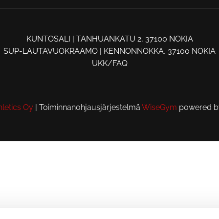
KUNTOSALI | TANHUANKATU 2, 37100 NOKIA
SUP-LAUTAVUOKRAAMO | KENNONNOKKA, 37100 NOKIA
UKK/FAQ
letics Oy
| Toiminnanohjausjärjestelmä
WiseGym
powered 