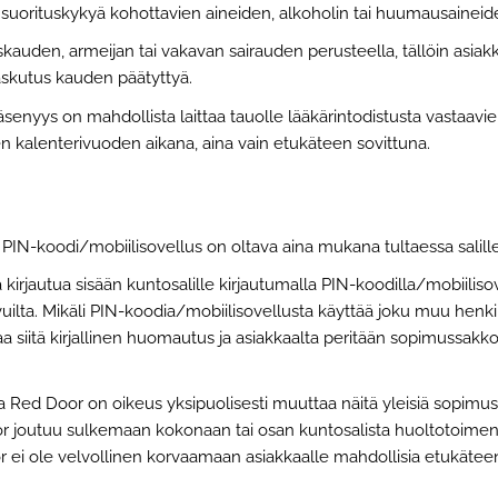
e suorituskykyä kohottavien aineiden, alkoholin tai huumausaineid
kauden, armeijan tai vakavan sairauden perusteella, tällöin asiak
skutus kauden päätyttyä.
senyys on mahdollista laittaa tauolle lääkärintodistusta vastaav
alenterivuoden aikana, aina vain etukäteen sovittuna.
IN-koodi/mobiilisovellus on oltava aina mukana tultaessa salille e
 kirjautua sisään kuntosalille kirjautumalla PIN-koodilla/mobiilisov
ivuilta. Mikäli PIN-koodia/mobiilisovellusta käyttää joku muu henkil
uraa siitä kirjallinen huomautus ja asiakkaalta peritään sopimussak
 Red Door on oikeus yksipuolisesti muuttaa näitä yleisiä sopimu
or joutuu sulkemaan kokonaan tai osan kuntosalista huoltotoimenpi
oor ei ole velvollinen korvaamaan asiakkaalle mahdollisia etukäteen