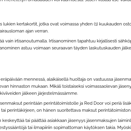
s lukien kertakortit, jotka ovat voimassa yhden (1) kuukauden osto
sairausloman ajan verran.
ä vain irtisanoutumalla. Irtisanominen tapahtuu kirjallisesti sähkö
rtisanominen astuu voimaan seuraavan täyden laskutuskauden jälke
u eräpäivään mennessä, alaikäisellä huoltaja on vastuussa jäsen
levan hinnaston mukaan. Mikäli toistaiseksi voimassaolevan jäse
iviiveiden jälkeen järjestelmässämme.
enmaksut perintään perintätoimistolle ja Red Door voi periä lisäk
tai perintäkirjeen, on hänen suoritettava maksut perintätoimisto
eskeyttää tai päättää asiakkaan jäsenyys jäsenmaksujen laiminlyö
jestyssääntöjä tai ilmapiiriin sopimattoman käytöksen takia. Myösk