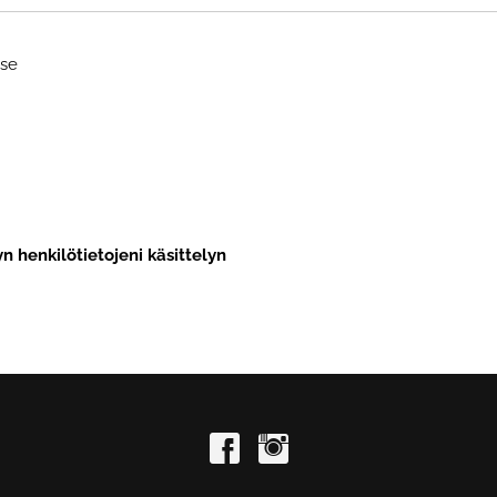
tse
n henkilötietojeni käsittelyn