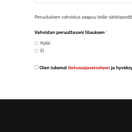
Peruutuksen vahvistus saapuu teille sähköposti
Vahvistan peruuttavani tilauksen
*
Kyllä
Ei
Olen lukenut
tietosuojaselosteen
ja hyväksy