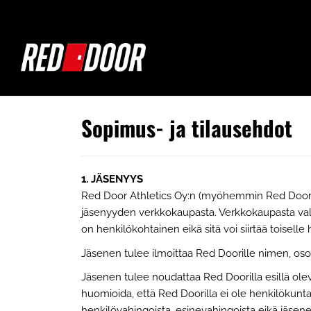
Sopimus- ja tilausehdot
1. J
Ä
SENYYS
Red Door Athletics Oy:n (myöhemmin Red Door) pa
jäsenyyden verkkokaupasta. Verkkokaupasta valita
on henkilökohtainen eikä sitä voi siirtää toiselle 
Jäsenen tulee ilmoittaa Red Doorille nimen, os
Jäsenen tulee noudattaa Red Doorilla esillä ole
huomioida, että Red Doorilla ei ole henkilökuntaa
henkilövahingoista, esinevahingoista eikä jäse