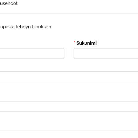
musehdot.
aupasta tehdyn tilauksen
*
Sukunimi