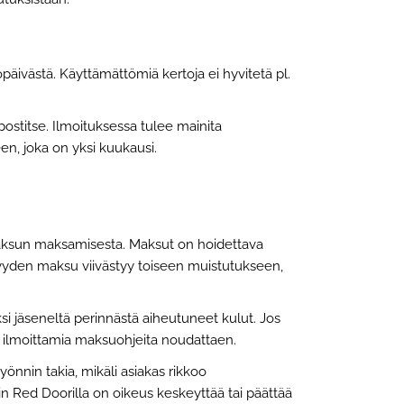
päivästä. Käyttämättömiä kertoja ei hyvitetä pl.
postitse. Ilmoituksessa tulee mainita
en, joka on yksi kuukausi.
maksun maksamisesta. Maksut on hoidettava
nyyden maksu viivästyy toiseen muistutukseen,
si jäseneltä perinnästä aiheutuneet kulut. Jos
n ilmoittamia maksuohjeita noudattaen.
nnin takia, mikäli asiakas rikkoo
in Red Doorilla on oikeus keskeyttää tai päättää