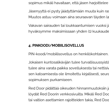
sopimus mikäli havaitaan, että jäsen harjoittele
Jäsenyyttä ei pysty jäädyttämään muuta kuin ras
Muutos astuu voimaan aina seuraavan täyden la
Vakavan sairauden tai loukkaantumisen vuoksi jä
hyväksymme maksimissaan yhden (1) kuukauden k
4. PINKOODI/MOBIILISOVELLUS
PIN-koodi/mobiilisovellus on henkilökohtainen. P
Jokaisen kuntosalikävijän tulee turvallisuussyistä
tulee aina varata paikka sovelluksesta tai nettis
sen katoamisesta ole ilmoitettu kirjallisesti, se
sopimuksen purkamiseen.
Red Door pidättää oikeuden hinnanmuutoksiin ja
löydät Red Doorin verkkosivuilta. Mikäli Red Do
tai valtion asettamien rajoitteiden takia, Red D