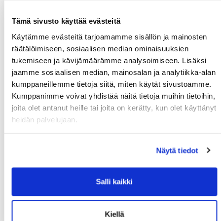
Yhden melottava väline, mela ja liivit. Mukana myös
reppu, joka painaa vain n. 3,5kg väline kyydissä kaikkine
Tämä sivusto käyttää evästeitä
tarvikkeineen. Evän käyttöä ei suositella koskissa.
Käytämme evästeitä tarjoamamme sisällön ja mainosten
Alkutäyttö alemmasta venttiillistä sähköpumpulla tai
räätälöimiseen, sosiaalisen median ominaisuuksien
täyttöpussilla, viimeistele täyttö ylemmästä venttiilistä
tukemiseen ja kävijämäärämme analysoimiseen. Lisäksi
jalkapumpulla tai puhaltaen.
jaamme sosiaalisen median, mainosalan ja analytiikka-alan
kumppaneillemme tietoja siitä, miten käytät sivustoamme.
PACKRAFT - 2hlön REPPULAUTTA (2kpl)
Kumppanimme voivat yhdistää näitä tietoja muihin tietoihin,
joita olet antanut heille tai joita on kerätty, kun olet käyttänyt
Kahden melottava väline, melat ja liivit. Hybridimelat, voit
heidän palvelujaan.
käyttää joko kanootti- tai kajakkimelaa. Mukana myös
reppu, joka painaa vain n. 5kg väline kyydissä kaikkine
tarvikkeineen. ISS-järjestelmään säilöt tavarat, joita et
Näytä tiedot
tarvitse meloessa. Evän käyttöä ei suositella koskissa.
Alkutäyttö alemmasta venttiillistä sähköpumpulla tai
Salli kaikki
täyttöpussilla, viimeistele täyttö ylemmästä venttiilistä
jalkapumpulla tai puhaltaen.
Kiellä
LINKKIPAINIKE