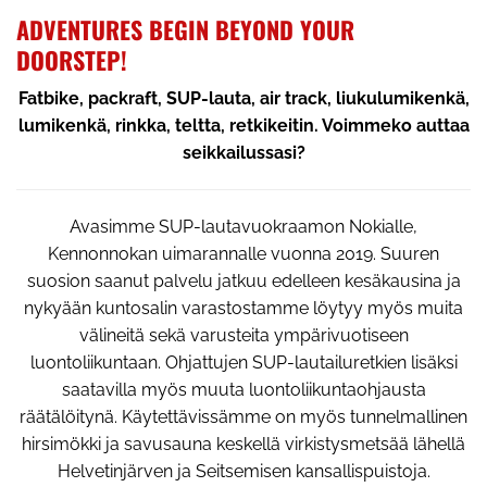
ADVENTURES BEGIN BEYOND YOUR
DOORSTEP!
Fatbike, packraft, SUP-lauta, air track, liukulumikenkä,
lumikenkä, rinkka, teltta, retkikeitin. Voimmeko auttaa
seikkailussasi?
Avasimme SUP-lautavuokraamon Nokialle,
Kennonnokan uimarannalle vuonna 2019. Suuren
suosion saanut palvelu jatkuu edelleen kesäkausina ja
nykyään kuntosalin varastostamme löytyy myös muita
välineitä sekä varusteita ympärivuotiseen
luontoliikuntaan. Ohjattujen SUP-lautailuretkien lisäksi
saatavilla myös muuta luontoliikuntaohjausta
räätälöitynä. Käytettävissämme on myös tunnelmallinen
hirsimökki ja savusauna keskellä virkistysmetsää lähellä
Helvetinjärven ja Seitsemisen kansallispuistoja.