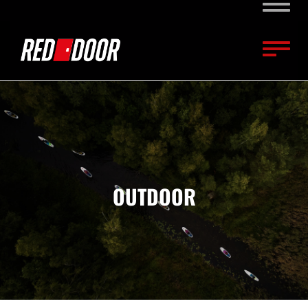
Naviga
Naviga
OUTDOOR