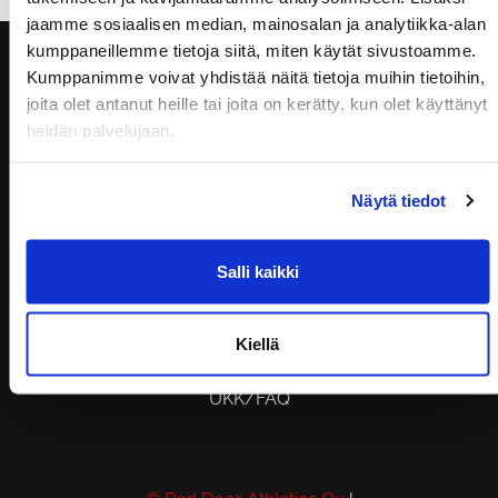
jaamme sosiaalisen median, mainosalan ja analytiikka-alan
kumppaneillemme tietoja siitä, miten käytät sivustoamme.
Kumppanimme voivat yhdistää näitä tietoja muihin tietoihin,
joita olet antanut heille tai joita on kerätty, kun olet käyttänyt
heidän palvelujaan.
Näytä tiedot
Salli kaikki
KUNTOSALI | TANHUANKATU 2, 37100
NOKIA
SUP-LAUTAVUOKRAAMO |
Kiellä
KENNONNOKKA, 37100 NOKIA
UKK/FAQ