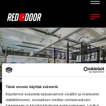
Naviga
Naviga
Tämä sivusto käyttää evästeitä
Käytämme evästeitä tarjoamamme sisällön ja mainosten
räätälöimiseen, sosiaalisen median ominaisuuksien
tukemiseen ja kävijämäärämme analysoimiseen. Lisäksi