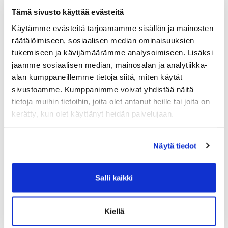
19.00 kehonhuolto (kellarissa)
Tämä sivusto käyttää evästeitä
TO
Käytämme evästeitä tarjoamamme sisällön ja mainosten
1-2-3 x4 takakyykky
räätälöimiseen, sosiaalisen median ominaisuuksien
tukemiseen ja kävijämäärämme analysoimiseen. Lisäksi
***
jaamme sosiaalisen median, mainosalan ja analytiikka-
3x6 penkkipunnerrus ja maastaveto
alan kumppaneillemme tietoja siitä, miten käytät
sivustoamme. Kumppanimme voivat yhdistää näitä
PE
tietoja muihin tietoihin, joita olet antanut heille tai joita on
10x 1min välein:
kerätty, kun olet käyttänyt heidän palvelujaan.
1-10x leuanveto
Näytä tiedot
***
5x 1min työ, 1min lepo:
Salli kaikki
- hiihto
- tempaus käsipainolla
Kiellä
***