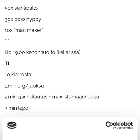
50x seinäpallo
30x boksihyppy
10x "man maker"
***
klo 19.00 kehonhuolto (kellarissa)
TI
10 kierrosta:
1.min erg/juoksu
2.min 15x heilautus + max istumaannousu
3.min lepo
KE
18.00 painonnosto (tempaus&työntö)