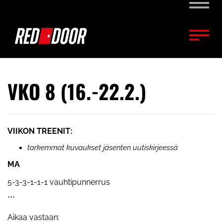
Naviga
Naviga
VKO 8 (16.-22.2.)
VIIKON TREENIT:
tarkemmat kuvaukset jäsenten uutiskirjeessä
MA
5-3-3-1-1-1 vauhtipunnerrus
***
Aikaa vastaan: