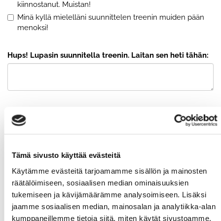
kiinnostanut. Muistan!
Minä kyllä mielelläni suunnittelen treenin muiden pään
menoksi!
Hups! Lupasin suunnitella treenin. Laitan sen heti tähän:
Olen lukenut
tietosuojaselosteen
ja hyväksyn
henkilötietojeni käsittelyn
Lähetä
Tämä sivusto käyttää evästeitä
Käytämme evästeitä tarjoamamme sisällön ja mainosten
räätälöimiseen, sosiaalisen median ominaisuuksien
VKO 8 (19.-25.2.)
tukemiseen ja kävijämäärämme analysoimiseen. Lisäksi
jaamme sosiaalisen median, mainosalan ja analytiikka-alan
kumppaneillemme tietoja siitä, miten käytät sivustoamme.