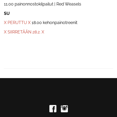
11.00 painonnostokilpailut | Red Weasels
SU
X PERUTTU X
18.00 kehonpainotreenit
X SIIRRETÄÄN 28.2. X