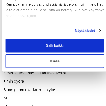
Kumppanimme voivat yhdistää näitä tietoja muihin tietoihin,
VIIKON TREENIT:
joita olet antanut heille tai joita on kerätty, kun olet käyttänyt
MA
heidän palvelujaan.
5-3-1+ kyykky, penkki ja maastaveto (75-85-95%)
Näytä tiedot
TI
3+3 kierrosta:
Salli kaikki
1.min hiihto
2.min tempaus kahvakuulalla tai käsipainolla
Kiellä
3.min soutu
4.min istumaannousu tai linkkuveitsi
5.min pyörä
6.min punnerrus lankusta ylös
KE