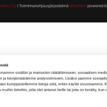
letics Oy
| Toiminnanohjausjärjestelmä
WiseGym
powered 
teitä
mamme sisällön ja mainosten räätälöimiseen, sosiaalisen medi
n ja kävijämäärämme analysoimiseen. Lisäksi jaamme sosiaali
-alan kumppaneillemme tietoja siitä, miten käytät sivustoamme
 muihin tietoihin, joita olet antanut heille tai joita on kerätty, kun 