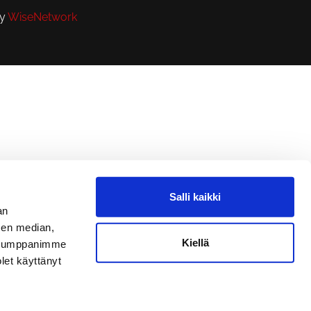
by
WiseNetwork
Salli kaikki
an
sen median,
Kiellä
. Kumppanimme
olet käyttänyt