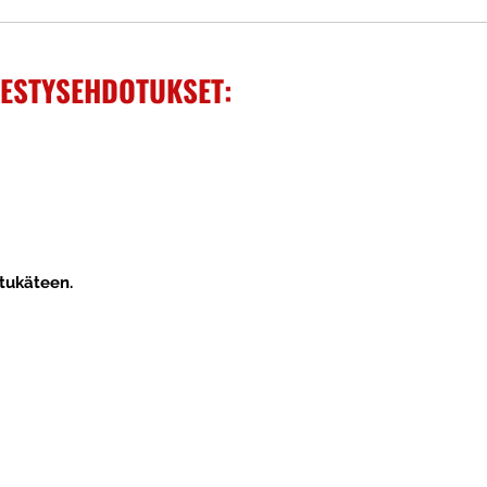
NESTYSEHDOTUKSET:
etukäteen.