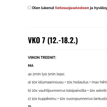
Olen lukenut
tietosuojaselosteen
ja hyväksy
VKO 7 (12.-18.2.)
VIIKON TREENIT:
MA
4x 2min työ 1min lepo:
a) 10x istumaannousu + 10x heilautus + max hiih
b) 10x vauhtipunnerrus käsipainoilla + 10x aske
c) 10x kuppikeinu + 10x vuoropunnerrus lankust
TI