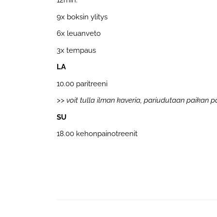
12min:
9x boksin ylitys
6x leuanveto
3x tempaus
LA
10.00 paritreeni
>> voit tulla ilman kaveria, pariudutaan paikan p
SU
18.00 kehonpainotreenit