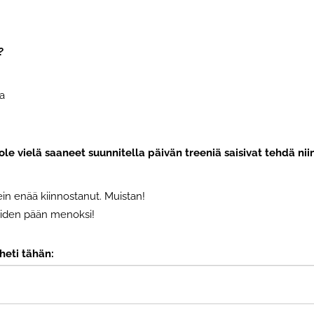
?
la
ät ole vielä saaneet suunnitella päivän treeniä saisivat tehdä niin
in enää kiinnostanut. Muistan!
muiden pään menoksi!
heti tähän: