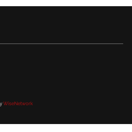
by
WiseNetwork