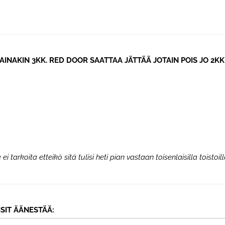
INAKIN 3KK. RED DOOR SAATTAA JÄTTÄÄ JOTAIN POIS JO 2KK 
i tarkoita etteikö sitä tulisi heti pian vastaan toisenlaisilla toistoill
ISIT ÄÄNESTÄÄ: