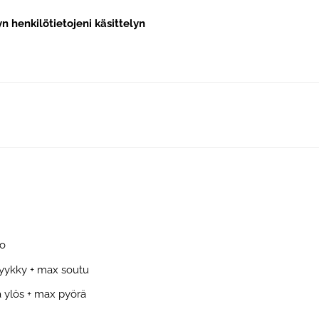
n henkilötietojeni käsittelyn
to
lkyykky + max soutu
a ylös + max pyörä