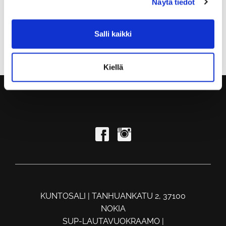
Näytä tiedot
10.00 painonnosto
SU
Salli kaikki
18.00 kehonpaino 90min
Kiellä
KUNTOSALI | TANHUANKATU 2, 37100
NOKIA
SUP-LAUTAVUOKRAAMO |