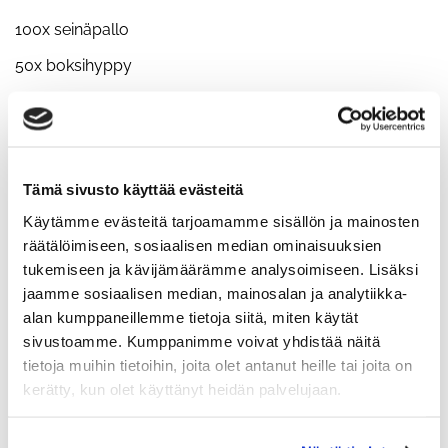
100x seinäpallo
50x boksihyppy
10x maastaveto
KE
16.00 sikakyykky
Tämä sivusto käyttää evästeitä
TO
Käytämme evästeitä tarjoamamme sisällön ja mainosten
5-3-3-1-1-1 penkkipunnerrus
räätälöimiseen, sosiaalisen median ominaisuuksien
tukemiseen ja kävijämäärämme analysoimiseen. Lisäksi
***
jaamme sosiaalisen median, mainosalan ja analytiikka-
Ylävartaloa ja corea
alan kumppaneillemme tietoja siitä, miten käytät
sivustoamme. Kumppanimme voivat yhdistää näitä
PE
tietoja muihin tietoihin, joita olet antanut heille tai joita on
Sikakyykky
kerätty, kun olet käyttänyt heidän palvelujaan.
LA