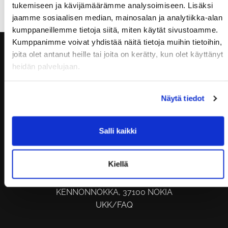
tukemiseen ja kävijämäärämme analysoimiseen. Lisäksi
jaamme sosiaalisen median, mainosalan ja analytiikka-alan
kumppaneillemme tietoja siitä, miten käytät sivustoamme.
Kumppanimme voivat yhdistää näitä tietoja muihin tietoihin,
joita olet antanut heille tai joita on kerätty, kun olet käyttänyt
heidän palvelujaan.
Näytä tiedot
Salli kaikki
KUNTOSALI | TANHUANKATU 2, 37100
Kiellä
NOKIA
SUP-LAUTAVUOKRAAMO |
KENNONNOKKA, 37100 NOKIA
UKK/FAQ