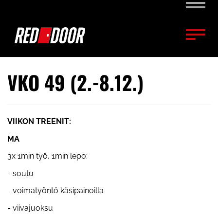
Naviga
Naviga
VKO 49 (2.-8.12.)
VIIKON TREENIT:
MA
3x 1min työ, 1min lepo:
- soutu
- voimatyöntö käsipainoilla
- viivajuoksu