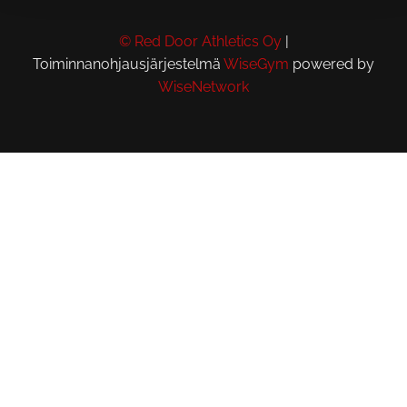
© Red Door Athletics Oy
|
Toiminnanohjausjärjestelmä
WiseGym
powered by
WiseNetwork