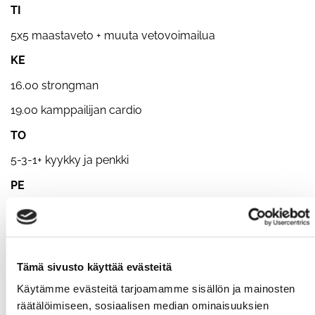
TI
5x5 maastaveto + muuta vetovoimailua
KE
16.00 strongman
19.00 kamppailijan cardio
TO
5-3-1+ kyykky ja penkki
PE
Itsenäisyyspäivän vastaanotto
LA
10.00 toiminnallista voimailua + hikoilua
Tämä sivusto käyttää evästeitä
SU
Käytämme evästeitä tarjoamamme sisällön ja mainosten
räätälöimiseen, sosiaalisen median ominaisuuksien
18.00 kehonpaino 90min