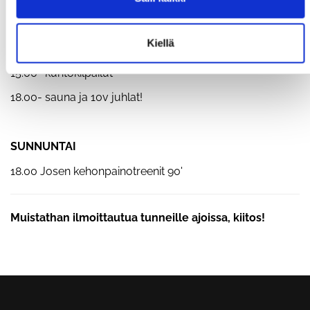
LAUANTAI
Kiellä
10.00 morning grind
(tba)
15.00- kuntokilpailut
18.00- sauna ja 10v juhlat!
SUNNUNTAI
18.00 Josen kehonpainotreenit 90'
Muistathan ilmoittautua tunneille ajoissa, kiitos!