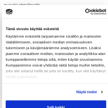
2x raaka rinnalleveto
5min, 1min välein:
1x raaka rinnalleveto
Tämä sivusto käyttää evästeitä
Käytämme evästeitä tarjoamamme sisällön ja mainosten
PERJANTAI
räätälöimiseen, sosiaalisen median ominaisuuksien
1.min juoksu tai pyörä
tukemiseen ja kävijämäärämme analysoimiseen. Lisäksi
jaamme sosiaalisen median, mainosalan ja analytiikka-alan
2.min 2-4x TGU
kumppaneillemme tietoja siitä, miten käytät sivustoamme.
3.min hiihto tai soutu
Kumppanimme voivat yhdistää näitä tietoja muihin tietoihin,
joita olet antanut heille tai joita on kerätty, kun olet käyttänyt
4.min 4-8x hindupunnerrus
heidän palvelujaan.
5.min hyppynaru tai yleisliike
6.min 8-12x linkkuveitsi
Näytä tiedot
- 7 kierrosta
Salli kaikki