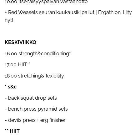
10.00 Itsenäisyyspäivän vastaanotto
+ Red Weasels seuran kuukausikilpailut | Ergathlon. Liity
nyt!
KESKIVIIKKO
16.00 strength&conditioning
*
17.00 HIIT**
18.00 stretching&flexibility
* s&c
- back squat drop sets
- bench press pyramid sets
- devils press + erg finisher
** HIIT