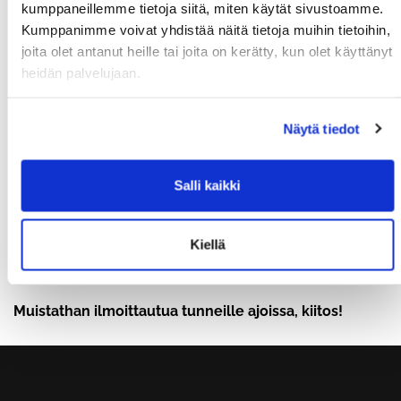
kumppaneillemme tietoja siitä, miten käytät sivustoamme.
20x punnerrus
Kumppanimme voivat yhdistää näitä tietoja muihin tietoihin,
joita olet antanut heille tai joita on kerätty, kun olet käyttänyt
10x leuanveto
heidän palvelujaan.
LA
9.00 InBody (10€)
Näytä tiedot
10.00 10k soutu
Salli kaikki
SU
18.00 kehonpainotreeni
Kiellä
Muistathan ilmoittautua tunneille ajoissa, kiitos!