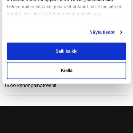
a) käsilläseisonta
tietoja muihin tietoihin, joita olet antanut heille tai joita on
b) leuanveto
kerätty, kun olet käyttänyt heidän palvelujaan.
c) viivajuoksu
Näytä tiedot
PE
Erika 30v special
Salli kaikki
LA
10.00 kuukausikilpailut, Red Weasels
Kiellä
SU
18.00 kehonpainotreenit