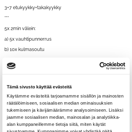
3+7 etukyykky+takakyykky
***
5x 2min välein:
a) 5x vauhtipunnerrus
b) 10x kulmasoutu
KE
17.00 painonnosto
TO
Tämä sivusto käyttää evästeitä
Rakenna raskas:
Käytämme evästeitä tarjoamamme sisällön ja mainosten
3+7 kapea penkkipunnerrus+penkkipunnerrus
räätälöimiseen, sosiaalisen median ominaisuuksien
tukemiseen ja kävijämäärämme analysoimiseen. Lisäksi
***
jaamme sosiaalisen median, mainosalan ja analytiikka-
5x1min välein:
alan kumppaneillemme tietoja siitä, miten käytät
sivustoamme. Kumppanimme voivat yhdistää näitä