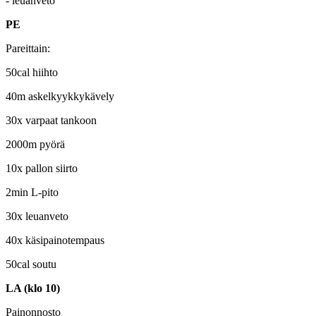
- leuanveto
PE
Pareittain:
50cal hiihto
40m askelkyykkykävely
30x varpaat tankoon
2000m pyörä
10x pallon siirto
2min L-pito
30x leuanveto
40x käsipainotempaus
50cal soutu
LA (klo 10)
Painonnosto