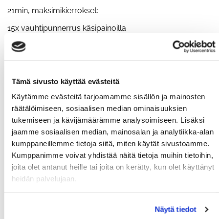
21min, maksimikierrokset:
15x vauhtipunnerrus käsipainoilla
9x tankodippi
300m juoksu
Tämä sivusto käyttää evästeitä
Käytämme evästeitä tarjoamamme sisällön ja mainosten
PE
räätälöimiseen, sosiaalisen median ominaisuuksien
Spartan 300
tukemiseen ja kävijämäärämme analysoimiseen. Lisäksi
LA
jaamme sosiaalisen median, mainosalan ja analytiikka-alan
kumppaneillemme tietoja siitä, miten käytät sivustoamme.
Omatoiminen harjoittelu
Kumppanimme voivat yhdistää näitä tietoja muihin tietoihin,
SU
joita olet antanut heille tai joita on kerätty, kun olet käyttänyt
heidän palvelujaan.
18.00 kehonpainotreenit
Näytä tiedot