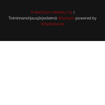
© Red Door Athletics Oy
|
Toiminnanohjausjärjestelmä
WiseGym
powered by
WiseNetwork