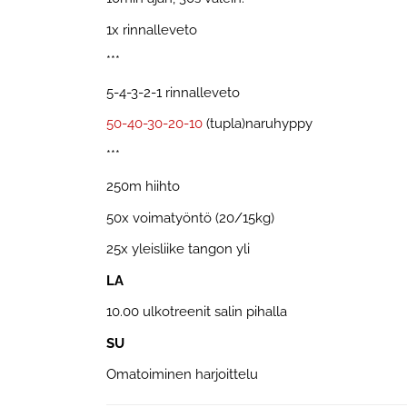
1x rinnalleveto
***
5-4-3-2-1 rinnalleveto
50-40-30-20-10
(tupla)naruhyppy
***
250m hiihto
50x voimatyöntö (20/15kg)
25x yleisliike tangon yli
LA
10.00 ulkotreenit salin pihalla
SU
Omatoiminen harjoittelu