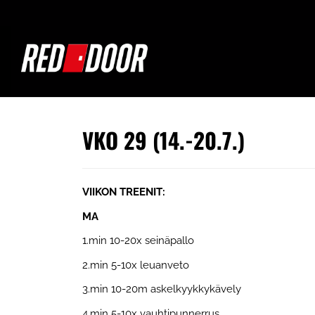
VKO 29 (14.-20.7.)
VIIKON TREENIT:
MA
1.min 10-20x seinäpallo
2.min 5-10x leuanveto
3.min 10-20m askelkyykkykävely
4.min 5-10x vauhtipunnerrus