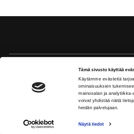
Tämä sivusto käyttää eväs
Käytämme evästeitä tarjoa
ominaisuuksien tukemisee
mainosalan ja analytiikka
voivat yhdistää näitä tietoja
heidän palvelujaan.
© Red Door Ath
Näytä tiedot