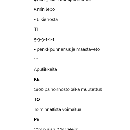
5.min lepo
- 6 kierrosta
TI
5-3-3-1-1-1
- penkkipunnerrus ja maastaveto
***
Apuliikkeitä
KE
1800 painonnosto (aika muutettu!)
TO
Toiminnallista voimailua
PE
10min ajan, 30s välein: