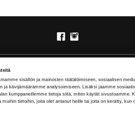
teitä
KUNTOSALI | TANHUANKATU 2, 37100 NOKIA
mamme sisällön ja mainosten räätälöimiseen, sosiaalisen medi
SUP-LAUTAVUOKRAAMO | KENNONNOKKA, 37100 NOKIA
n ja kävijämäärämme analysoimiseen. Lisäksi jaamme sosiaali
UKK/FAQ
-alan kumppaneillemme tietoja siitä, miten käytät sivustoamme
 muihin tietoihin, joita olet antanut heille tai joita on kerätty, kun 
letics Oy
| Toiminnanohjausjärjestelmä
WiseGym
powered 