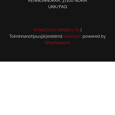
KENNONNOKKA, 37100 NOKIA
UKK/FAQ
© Red Door Athletics Oy
|
Toiminnanohjausjärjestelmä
WiseGym
powered by
WiseNetwork