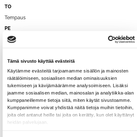
TO
Tempaus
PE
10-9-8-7-6-5-4-3-2-1
- maastaveto, penkkipunnerrus ja rinnalleveto riipusta
kyykkyyn
Tämä sivusto käyttää evästeitä
+ Red Weasels jäsentapahtuma: illalla pyörällä Pyhäjärvi
Käytämme evästeitä tarjoamamme sisällön ja mainosten
ympäri!
räätälöimiseen, sosiaalisen median ominaisuuksien
tukemiseen ja kävijämäärämme analysoimiseen. Lisäksi
LA-SU
jaamme sosiaalisen median, mainosalan ja analytiikka-alan
Omatoiminen kaikki ergit:
kumppaneillemme tietoja siitä, miten käytät sivustoamme.
Kumppanimme voivat yhdistää näitä tietoja muihin tietoihin,
3 kierrosta putkeen per laite tahdilla 2min kevyt, 1min
joita olet antanut heille tai joita on kerätty, kun olet käyttänyt
vauhdikas, 30s kova.
heidän palvelujaan.
Kerran kaikki ja bonuksena uusinta yhdestä tai
useammasta!