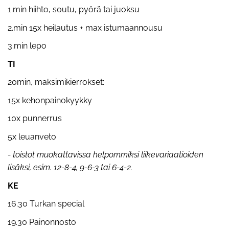
1.min hiihto, soutu, pyörä tai juoksu
2.min 15x heilautus + max istumaannousu
3.min lepo
TI
20min, maksimikierrokset:
15x kehonpainokyykky
10x punnerrus
5x leuanveto
- toistot muokattavissa helpommiksi liikevariaatioiden
lisäksi, esim. 12-8-4, 9-6-3 tai 6-4-2.
KE
16.30 Turkan special
19.30 Painonnosto