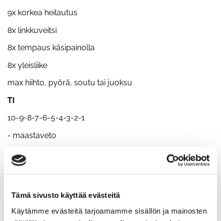
9x korkea heilautus
8x linkkuveitsi
8x tempaus käsipainolla
8x yleisliike
max hiihto, pyörä, soutu tai juoksu
TI
10-9-8-7-6-5-4-3-2-1
- maastaveto
- penkkipunnerrus
- rinnalleveto riipusta kyykkyyn
KE
Tämä sivusto käyttää evästeitä
17.00 Levin tuliainen 2025
Käytämme evästeitä tarjoamamme sisällön ja mainosten