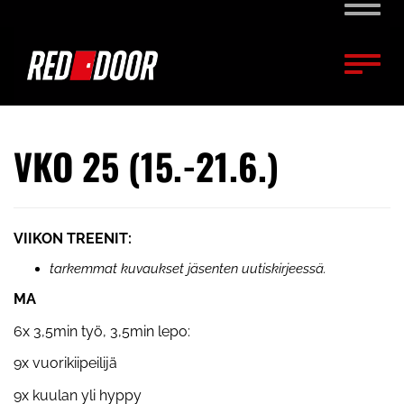
Naviga
Naviga
VKO 25 (15.-21.6.)
VIIKON TREENIT:
tarkemmat kuvaukset jäsenten uutiskirjeessä.
MA
6x 3,5min työ, 3,5min lepo:
9x vuorikiipeilijä
9x kuulan yli hyppy