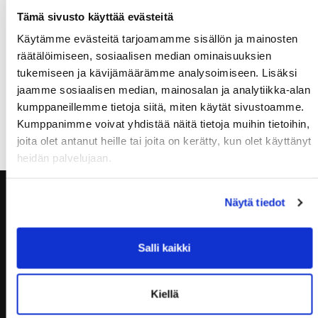
Tämä sivusto käyttää evästeitä
- hauiskääntö
Käytämme evästeitä tarjoamamme sisällön ja mainosten
PE-SU
räätälöimiseen, sosiaalisen median ominaisuuksien
Hyvää juhannusta!
tukemiseen ja kävijämäärämme analysoimiseen. Lisäksi
jaamme sosiaalisen median, mainosalan ja analytiikka-alan
kumppaneillemme tietoja siitä, miten käytät sivustoamme.
Kumppanimme voivat yhdistää näitä tietoja muihin tietoihin,
joita olet antanut heille tai joita on kerätty, kun olet käyttänyt
Muistathan ilmoittautua tunneille ajoissa, kiitos!
heidän palvelujaan.
Näytä tiedot
Salli kaikki
Kiellä