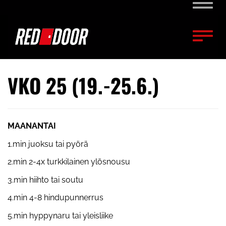
Naviga
Naviga
VKO 25 (19.-25.6.)
MAANANTAI
1.min juoksu tai pyörä
2.min 2-4x turkkilainen ylösnousu
3.min hiihto tai soutu
4.min 4-8 hindupunnerrus
5.min hyppynaru tai yleisliike