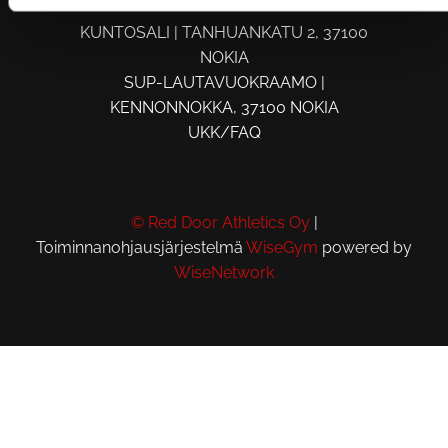
KUNTOSALI | TANHUANKATU 2, 37100
NOKIA
SUP-LAUTAVUOKRAAMO |
KENNONNOKKA, 37100 NOKIA
UKK/FAQ
© Red Door Athletics Oy
|
Toiminnanohjausjärjestelmä
WiseGym
powered by
WiseNetwork