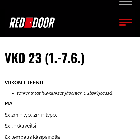
Naviga
Naviga
VKO 23 (1.-7.6.)
VIIKON TREENIT:
tarkemmat kuvaukset jäsenten uutiskirjeessä.
MA
8x 2min työ, 2min lepo:
8x linkkuveitsi
8x tempaus käsipainolla