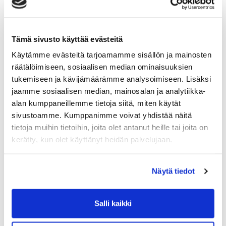
3x6 leuanveto
***
6-6-6. 6min, maksimikierrokset/-metrit:
Tämä sivusto käyttää evästeitä
Käytämme evästeitä tarjoamamme sisällön ja mainosten
a) 5cal hiihto + 10x kehonpainokyykky
räätälöimiseen, sosiaalisen median ominaisuuksien
b) 10cal soutu + 20x punnerrus
tukemiseen ja kävijämäärämme analysoimiseen. Lisäksi
c) pyörä
jaamme sosiaalisen median, mainosalan ja analytiikka-
alan kumppaneillemme tietoja siitä, miten käytät
PE
sivustoamme. Kumppanimme voivat yhdistää näitä
10min ajan, 30s välein:
tietoja muihin tietoihin, joita olet antanut heille tai joita on
kerätty, kun olet käyttänyt heidän palvelujaan.
1x raaka rinnalleveto
***
Näytä tiedot
Kerää maksimikierrokset/-metrit:
1min raaka rinnalleveto
Salli kaikki
3min yleisliike