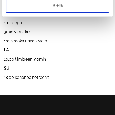
1min lepo
Kiellä
5min erg/juoksu
1min lepo
3min yleisliike
1min raaka rinnalleveto
LA
10.00 tiimitreeni 90min
SU
18.00 kehonpainotreenit