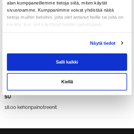
17.00 saunalenkki
alan kumppaneillemme tietoja siitä, miten käytät
sivustoamme. Kumppanimme voivat yhdistää näitä
KE
tietoja muihin tietoihin, joita olet antanut heille tai joita on
18.00 ulkotreeni
kerätty, kun olet käyttänyt heidän palvelujaan.
TO
Näytä tiedot
Tabataa
PE
Salli kaikki
Levin tuliainen 2026
LA
Kiellä
10.00 tabataa
SU
18.00 kehonpainotreenit