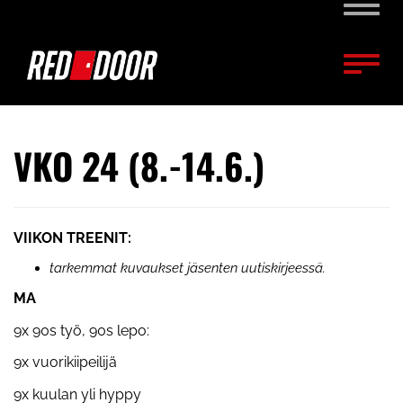
Naviga
Naviga
VKO 24 (8.-14.6.)
VIIKON TREENIT:
tarkemmat kuvaukset jäsenten uutiskirjeessä.
MA
9x 90s työ, 90s lepo:
9x vuorikiipeilijä
9x kuulan yli hyppy