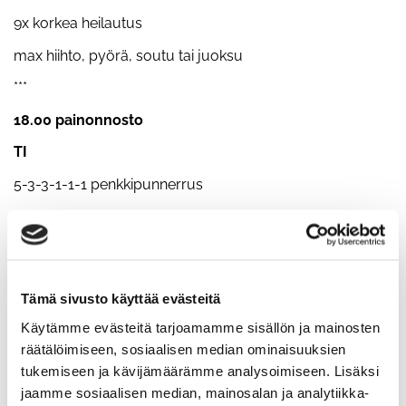
9x korkea heilautus
max hiihto, pyörä, soutu tai juoksu
***
18.00 painonnosto
TI
5-3-3-1-1-1 penkkipunnerrus
***
Aikaa vastaan:
500m hiihto
Tämä sivusto käyttää evästeitä
30x leuanveto
Käytämme evästeitä tarjoamamme sisällön ja mainosten
10x paholaisen punnerrus
räätälöimiseen, sosiaalisen median ominaisuuksien
tukemiseen ja kävijämäärämme analysoimiseen. Lisäksi
***
jaamme sosiaalisen median, mainosalan ja analytiikka-