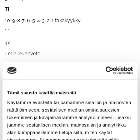
TI
10-9-8-7-6-5-4-3-2-1 takakyykky
***
4x
1.min leuanveto
2.min landmine -kierto
3.min askellus boksille
KE
Tämä sivusto käyttää evästeitä
16.00 maanantain treeni
Käytämme evästeitä tarjoamamme sisällön ja mainosten
19.00 tiistain + torstain voimat
räätälöimiseen, sosiaalisen median ominaisuuksien
tukemiseen ja kävijämäärämme analysoimiseen. Lisäksi
TO
jaamme sosiaalisen median, mainosalan ja analytiikka-
5x5 penkkipunnerrus ja maastaveto
alan kumppaneillemme tietoja siitä, miten käytät
sivustoamme. Kumppanimme voivat yhdistää näitä