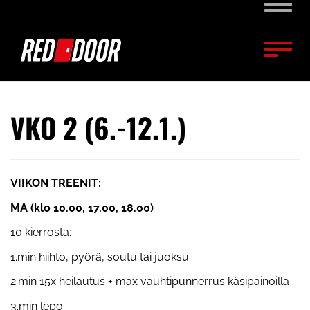
Naviga
Naviga
VKO 2 (6.-12.1.)
VIIKON TREENIT:
MA (klo 10.00, 17.00, 18.00)
10 kierrosta:
1.min hiihto, pyörä, soutu tai juoksu
2.min 15x heilautus + max vauhtipunnerrus käsipainoilla
3.min lepo