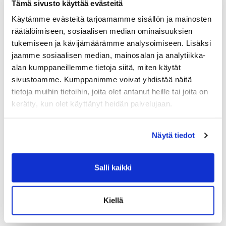
5.min lepo
Tämä sivusto käyttää evästeitä
Käytämme evästeitä tarjoamamme sisällön ja mainosten
- 6 kierrosta
räätälöimiseen, sosiaalisen median ominaisuuksien
KE
tukemiseen ja kävijämäärämme analysoimiseen. Lisäksi
18.00 painonnostoa
jaamme sosiaalisen median, mainosalan ja analytiikka-
alan kumppaneillemme tietoja siitä, miten käytät
TO
sivustoamme. Kumppanimme voivat yhdistää näitä
10.00
tietoja muihin tietoihin, joita olet antanut heille tai joita on
kerätty, kun olet käyttänyt heidän palvelujaan.
PE
6x3min välein:
Näytä tiedot
3x etukyykky
6x ranskalainen punnerrus
Salli kaikki
6x3min välein:
3x hauiskääntö
Kiellä
6x hyvää huomenta