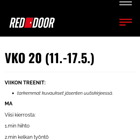
Naviga
Naviga
VKO 20 (11.-17.5.)
VIIKON TREENIT:
tarkemmat kuvaukset jäsenten uutiskirjeessä.
MA
Viisi kierrosta:
1.min hiihto
2.min kelkan työntö