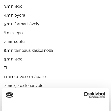
3.min lepo
4.min pyörä
5.min farmarikävely
6.min lepo
7.min soutu
8.min tempaus käsipainolla
9.min lepo
TI
1.min 10-20x seinäpallo
2.min 5-10x leuanveto
3.min 10-20m askelkyykky
4.min 5-10x vauhtipunnerrus