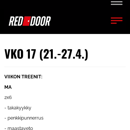
Naviga
Naviga
VKO 17 (21.-27.4.)
VIIKON TREENIT:
MA
2x6
- takakyykky
- penkkipunnerrus
- maastaveto