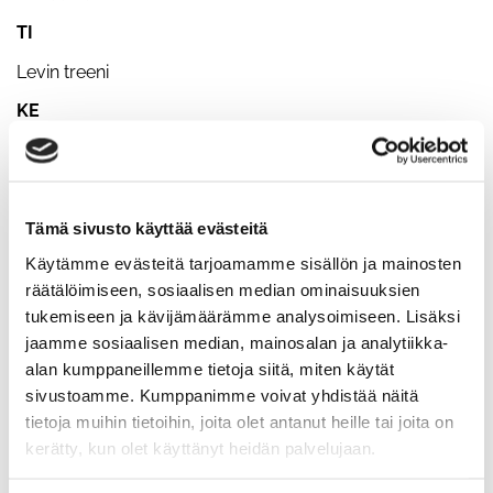
TI
Levin treeni
KE
18.00 kehonpainotreenit
TO
5-4-3-2-1min kaikki ergit
Tämä sivusto käyttää evästeitä
Käytämme evästeitä tarjoamamme sisällön ja mainosten
PE
räätälöimiseen, sosiaalisen median ominaisuuksien
10-9-8-7-6-5-4-3-2-1
tukemiseen ja kävijämäärämme analysoimiseen. Lisäksi
jaamme sosiaalisen median, mainosalan ja analytiikka-
- maastaveto
alan kumppaneillemme tietoja siitä, miten käytät
- penkkipunnerrus
sivustoamme. Kumppanimme voivat yhdistää näitä
tietoja muihin tietoihin, joita olet antanut heille tai joita on
- rinnalleveto riipusta kyykkyyn
kerätty, kun olet käyttänyt heidän palvelujaan.
LA