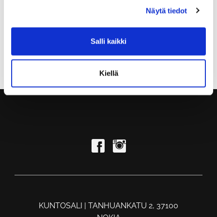
10.00 5-4-3-2-1min kaikki ergit
Näytä tiedot
10.00 kuukausikilpailut Red Weasels
SU
Salli kaikki
18.00 kehonpainotreenit 90min
Kiellä
KUNTOSALI | TANHUANKATU 2, 37100