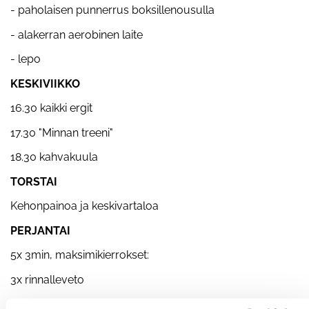
- paholaisen punnerrus boksillenousulla
- alakerran aerobinen laite
- lepo
KESKIVIIKKO
16.30 kaikki ergit
17.30 "Minnan treeni"
18.30 kahvakuula
TORSTAI
Kehonpainoa ja keskivartaloa
PERJANTAI
5x 3min, maksimikierrokset:
3x rinnalleveto
6x punnerrus