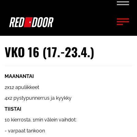
Naviga
Naviga
VKO 16 (17.-23.4.)
MAANANTAI
2x12 apuliikkeet
4x2 pystypunnerrus ja kyykky
TIISTAI
10 kierrosta. 1min välein vaihdot:
- varpaat tankoon