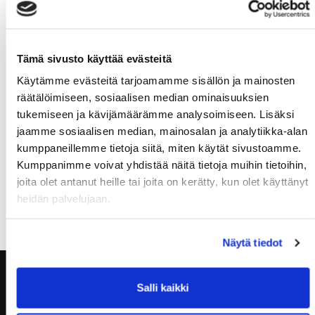
9x kehonpainokyykky
LAUANTAI
Tämä sivusto käyttää evästeitä
10.00 kehonhuolto
Käytämme evästeitä tarjoamamme sisällön ja mainosten
SUNNUNTAI
räätälöimiseen, sosiaalisen median ominaisuuksien
tukemiseen ja kävijämäärämme analysoimiseen. Lisäksi
18.00 kehonpainotreenit
jaamme sosiaalisen median, mainosalan ja analytiikka-alan
kumppaneillemme tietoja siitä, miten käytät sivustoamme.
Kumppanimme voivat yhdistää näitä tietoja muihin tietoihin,
joita olet antanut heille tai joita on kerätty, kun olet käyttänyt
Muistathan ilmoittautua tunneille ajoissa, kiitos!
heidän palvelujaan.
Näytä tiedot
Salli kaikki