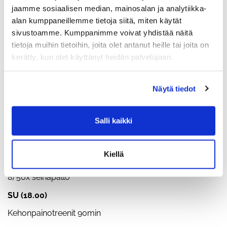
3x10 voimapyörä
jaamme sosiaalisen median, mainosalan ja analytiikka-
alan kumppaneillemme tietoja siitä, miten käytät
PE
sivustoamme. Kumppanimme voivat yhdistää näitä
400 haaste kahvakuulalla + 500m soutu
tietoja muihin tietoihin, joita olet antanut heille tai joita on
kerätty, kun olet käyttänyt heidän palvelujaan.
LA (10.00)
2min juoksu, raput tai pyörä alkuun ja liikkeiden väleihin:
1) 500m hiihto
Näytä tiedot
2) 25m kelkan työntö
3) 25m kelkan veto
Salli kaikki
4) 50m etenevä yleisliike
5) 500m soutu
6) 100m farmarikävely
Kiellä
7) 50m askelkyykkykävely
8) 50x seinäpallo
SU (18.00)
Kehonpainotreenit 90min