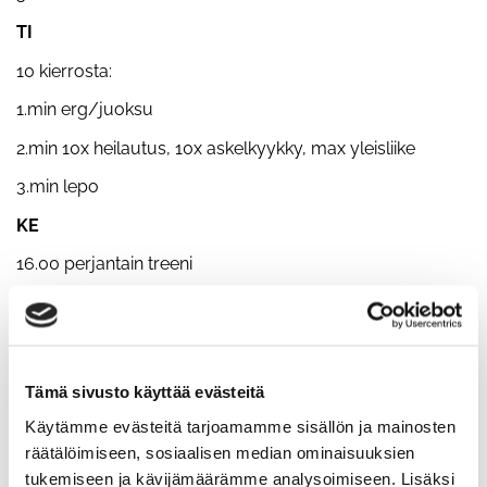
TI
10 kierrosta:
1.min erg/juoksu
2.min 10x heilautus, 10x askelkyykky, max yleisliike
3.min lepo
KE
16.00 perjantain treeni
19.00 tiistain treeni
TO
3x5 leuanveto
Tämä sivusto käyttää evästeitä
3x10 lattiapenkki
Käytämme evästeitä tarjoamamme sisällön ja mainosten
räätälöimiseen, sosiaalisen median ominaisuuksien
3x5 maastaveto
tukemiseen ja kävijämäärämme analysoimiseen. Lisäksi