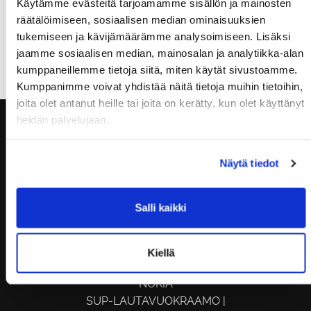
Käytämme evästeitä tarjoamamme sisällön ja mainosten
räätälöimiseen, sosiaalisen median ominaisuuksien
tukemiseen ja kävijämäärämme analysoimiseen. Lisäksi
Muistathan ilmoittautua tunneille ajoissa, kiitos!
jaamme sosiaalisen median, mainosalan ja analytiikka-alan
kumppaneillemme tietoja siitä, miten käytät sivustoamme.
Kumppanimme voivat yhdistää näitä tietoja muihin tietoihin,
joita olet antanut heille tai joita on kerätty, kun olet käyttänyt
heidän palvelujaan.
Näytä tiedot
Salli kaikki
Kiellä
KUNTOSALI | TANHUANKATU 2, 37100
NOKIA
SUP-LAUTAVUOKRAAMO |