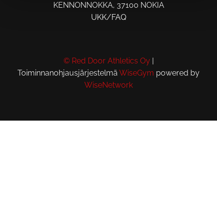
KENNONNOKKA, 37100 NOKIA
UKK/FAQ
© Red Door Athletics Oy
|
Toiminnanohjausjärjestelmä
WiseGym
powered by
WiseNetwork