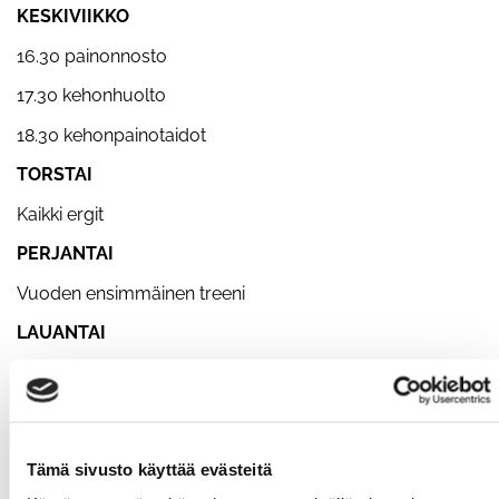
KESKIVIIKKO
16.30 painonnosto
17.30 kehonhuolto
18.30 kehonpainotaidot
TORSTAI
Kaikki ergit
PERJANTAI
Vuoden ensimmäinen treeni
LAUANTAI
10.00 "Alin treeni"
SUNNUNTAI
18.00 kehonpainotreenit
Tämä sivusto käyttää evästeitä